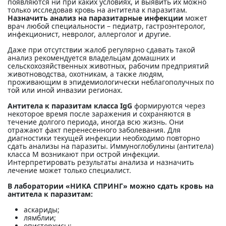
появляются ни при каких условиях, и выявить их можно
только исследовав кровь на антитела к паразитам.
Назначить анализ на паразитарные инфекции
может
врач любой специальности – педиатр, гастроэнтеролог,
инфекционист, невролог, аллерголог и другие.
Даже при отсутствии жалоб регулярно сдавать такой
анализ рекомендуется владельцам домашних и
сельскохозяйственных животных, рабочим предприятий
животноводства, охотникам, а также людям,
проживающим в эпидемиологически неблагополучных по
той или иной инвазии регионах.
Антитела к паразитам класса IgG
формируются через
некоторое время после заражения и сохраняются в
течение долгого периода, иногда всю жизнь. Они
отражают факт перенесенного заболевания. Для
диагностики текущей инфекции необходимо повторно
сдать анализы на паразиты. Иммуноглобулины (антитела)
класса М возникают при острой инфекции.
Интерпретировать результаты анализа и назначить
лечение может только специалист.
В лаборатории «НИКА СПРИНГ» можно сдать кровь на
антитела к паразитам:
аскариды;
лямблии;
описторхисы;