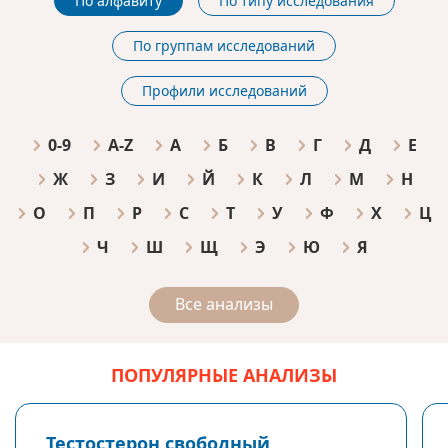
По алфавиту
По типу исследования
По группам исследований
Профили исследований
0-9
A-Z
А
Б
В
Г
Д
Е
Ж
З
И
Й
К
Л
М
Н
О
П
Р
С
Т
У
Ф
Х
Ц
Ч
Ш
Щ
Э
Ю
Я
Все анализы
ПОПУЛЯРНЫЕ АНАЛИЗЫ
Тестостерон свободный