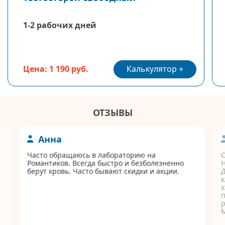
1-2 рабочих дней
Калькулятор
Цена: 1 190 руб.
ОТЗЫВЫ
Анна
Часто обращаюсь в лабораторию на
Романтиков. Всегда быстро и безболезненно
берут кровь. Часто бывают скидки и акции.
Д
к
п
р