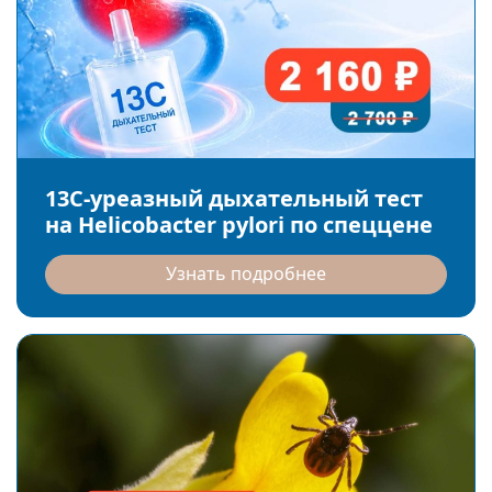
13С-уреазный дыхательный тест
на Helicobacter pylori по спеццене
Узнать подробнее