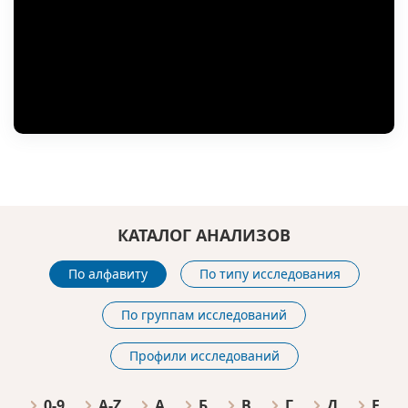
КАТАЛОГ АНАЛИЗОВ
По алфавиту
По типу исследования
По группам исследований
Профили исследований
0-9
A-Z
А
Б
В
Г
Д
Е