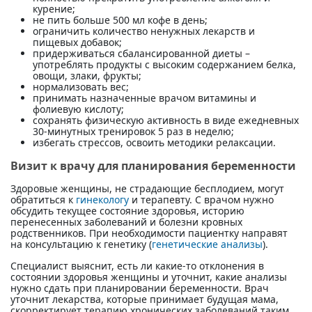
курение;
не пить больше 500 мл кофе в день;
ограничить количество ненужных лекарств и
пищевых добавок;
придерживаться сбалансированной диеты –
употреблять продукты с высоким содержанием белка,
овощи, злаки, фрукты;
нормализовать вес;
принимать назначенные врачом витамины и
фолиевую кислоту;
сохранять физическую активность в виде ежедневных
30-минутных тренировок 5 раз в неделю;
избегать стрессов, освоить методики релаксации.
Визит к врачу для планирования беременности
Здоровые женщины, не страдающие бесплодием, могут
обратиться к
гинекологу
и терапевту. С врачом нужно
обсудить текущее состояние здоровья, историю
перенесенных заболеваний и болезни кровных
родственников. При необходимости пациентку направят
на консультацию к генетику (
генетические анализы
).
Специалист выяснит, есть ли какие-то отклонения в
состоянии здоровья женщины и уточнит, какие анализы
нужно сдать при планировании беременности. Врач
уточнит лекарства, которые принимает будущая мама,
скорректирует терапию хронических заболеваний таким