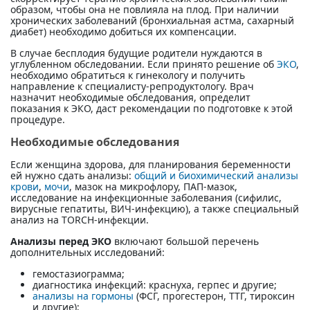
образом, чтобы она не повлияла на плод. При наличии
хронических заболеваний (бронхиальная астма, сахарный
диабет) необходимо добиться их компенсации.
В случае бесплодия будущие родители нуждаются в
углубленном обследовании. Если принято решение об
ЭКО
,
необходимо обратиться к гинекологу и получить
направление к специалисту-репродуктологу. Врач
назначит необходимые обследования, определит
показания к ЭКО, даст рекомендации по подготовке к этой
процедуре.
Необходимые обследования
Если женщина здорова, для планирования беременности
ей нужно сдать анализы:
общий и биохимический анализы
крови
,
мочи
, мазок на микрофлору, ПАП-мазок,
исследование на инфекционные заболевания (сифилис,
вирусные гепатиты, ВИЧ-инфекцию), а также специальный
анализ на TORCH-инфекции.
Анализы перед ЭКО
включают большой перечень
дополнительных исследований:
гемостазиограмма;
диагностика инфекций: краснуха, герпес и другие;
анализы на гормоны
(ФСГ, прогестерон, ТТГ, тироксин
и другие);