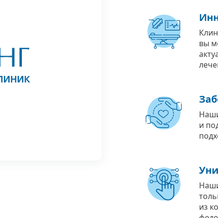
Инн
Клин
вы м
акту
лече
Заб
Наши
и по
подх
Уни
Наши
толь
из к
феде