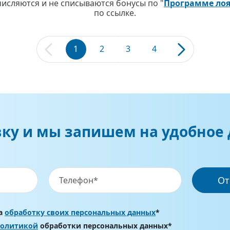
ачисляются и не списываются бонусы по "
Программе ло
по ссылке.
1
2
3
4
вку и мы запишем на удобное 
От
на
обработку своих персональных данных
*
политикой
обработки персональных данных*