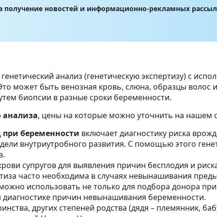
на получение новостей и информационно-рекламных рассы
енетический анализ (генетическую экспертизу) с испо
 Это может быть венозная кровь, слюна, образцы волос
утем биопсии в разные сроки беременности.
о анализа
, цены на которые можно уточнить на нашем с
 при беременности
включает диагностику риска врожд
едели внутриутробного развития. С помощью этого ген
в.
крови супругов для выявления причин бесплодия и риск
ртиза часто необходима в случаях невынашивания пред
можно использовать не только для подбора донора при 
ри диагностике причин невынашивания беременности.
нства, других степеней родства (дядя – племянник, бабуш