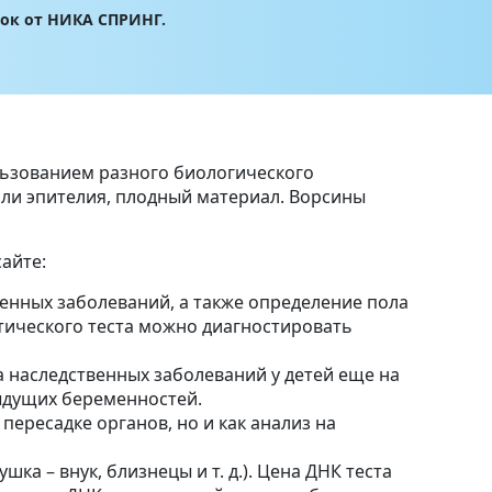
лок от НИКА СПРИНГ.
льзованием разного биологического
 или эпителия, плодный материал. Ворсины
айте:
енных заболеваний, а также определение пола
етического теста можно диагностировать
а наследственных заболеваний у детей еще на
ыдущих беременностей.
пересадке органов, но и как анализ на
ка – внук, близнецы и т. д.). Цена ДНК теста