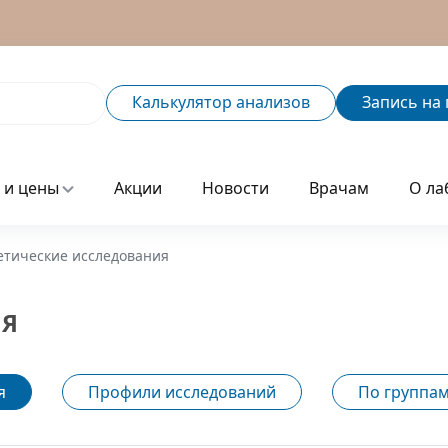
Калькулятор
анализов
Запись
на 
 и цены
Акции
Новости
Врачам
О ла
етические исследования
ИЯ
я
Профили исследований
По группам