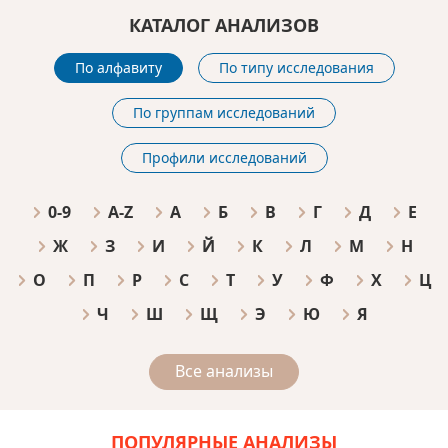
КАТАЛОГ АНАЛИЗОВ
По алфавиту
По типу исследования
По группам исследований
Профили исследований
0-9
A-Z
А
Б
В
Г
Д
Е
Ж
З
И
Й
К
Л
М
Н
О
П
Р
С
Т
У
Ф
Х
Ц
Ч
Ш
Щ
Э
Ю
Я
Все анализы
ПОПУЛЯРНЫЕ АНАЛИЗЫ