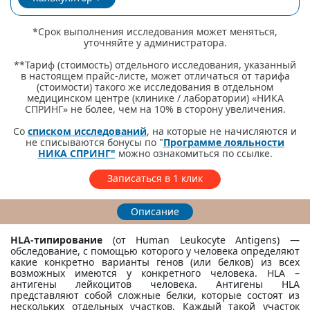
*Срок выполнения исследования может меняться,
уточняйте у администратора.
**Тариф (стоимость) отдельного исследования, указанный
в настоящем прайс-листе, может отличаться от тарифа
(стоимости) такого же исследования в отдельном
медицинском центре (клинике / лаборатории) «НИКА
СПРИНГ» не более, чем на 10% в сторону увеличения.
Со
списком исследований
, на которые не начисляются и
не списываются бонусы по "
Программе лояльности
НИКА СПРИНГ"
можно ознакомиться по ссылке.
Записаться в 1 клик
Описание
HLA-типирование
(от Human Leukocyte Antigens) —
обследование, с помощью которого у человека определяют
какие конкретно варианты генов (или белков) из всех
возможных имеются у конкретного человека. HLA –
антигены лейкоцитов человека. Антигены HLA
представляют собой сложные белки, которые состоят из
нескольких отдельных участков. Каждый такой участок