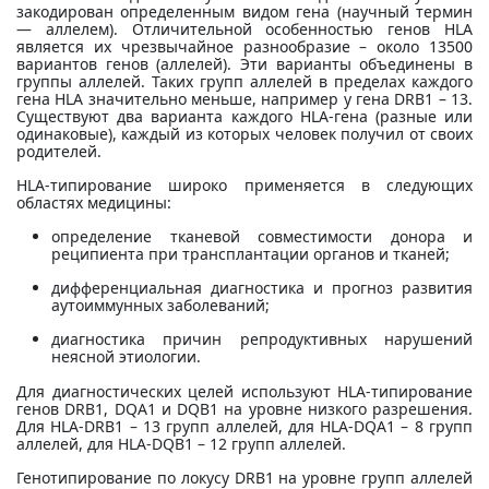
закодирован определенным видом гена (научный термин
— аллелем). Отличительной особенностью генов HLA
является их чрезвычайное разнообразие – около 13500
вариантов генов (аллелей). Эти варианты объединены в
группы аллелей. Таких групп аллелей в пределах каждого
гена HLA значительно меньше, например у гена DRB1 – 13.
Существуют два варианта каждого HLA-гена (разные или
одинаковые), каждый из которых человек получил от своих
родителей.
HLA-типирование широко применяется в следующих
областях медицины:
определение тканевой совместимости донора и
реципиента при трансплантации органов и тканей;
дифференциальная диагностика и прогноз развития
аутоиммунных заболеваний;
диагностика причин репродуктивных нарушений
неясной этиологии.
Для диагностических целей используют HLA-типирование
генов DRB1, DQA1 и DQB1 на уровне низкого разрешения.
Для HLA-DRB1 – 13 групп аллелей, для HLA-DQA1 – 8 групп
аллелей, для HLA-DQB1 – 12 групп аллелей.
Генотипирование по локусу DRB1 на уровне групп аллелей