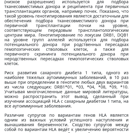
(низкое разрешение) используется для подбора
тканесовместимых донора и реципиента при первичных
трансплантациях органов, например почек. Показано, что
такой уровень генотипирования является достаточным для
обеспечения подбора тканесовместимого донора при
первичной трансплантации почки на уровне,
соответствующем передовым трансплантологическим
центрам мира. Генотипирование по локусам DRB1, DQB1
на уровне групп аллелей используется для подбора
потенциального донора при родственных пересадках
гемопоэтических стволовых клеток, а также для
первичного скрининга потенциального донора при
неродственных пересадках гемопоэтических стволовых
клеток.
Риск развития сахарного диабета 1 типа, одного из
наиболее тяжелых аутоиммунных заболеваний, в 10 раз
выше при определении в генотипе любых двух вариантов
из числа следующих: DRB1*01, *03, *04, *08, *09, *10.
Учитывая многочисленные данные мировой литературы,
можно распространить этот вывод, сделанный при
изучении ассоциаций HLA с сахарным диабетом 1 типа, на
все аутоиммунные заболевания.
Различие супругов по вариантам генов HLA является
одним из важных условий успешного наступления и
вынашивания беременности. Сходство супругов между
собой по вариантам HLA ведёт к увеличению вероятности