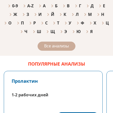
0-9
A-Z
А
Б
В
Г
Д
Е
Ж
З
И
Й
К
Л
М
Н
О
П
Р
С
Т
У
Ф
Х
Ц
Ч
Ш
Щ
Э
Ю
Я
Все анализы
ПОПУЛЯРНЫЕ АНАЛИЗЫ
Пролактин
1-2 рабочих дней