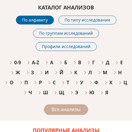
КАТАЛОГ АНАЛИЗОВ
По алфавиту
По типу исследования
По группам исследований
Профили исследований
0-9
A-Z
А
Б
В
Г
Д
Е
Ж
З
И
Й
К
Л
М
Н
О
П
Р
С
Т
У
Ф
Х
Ц
Ч
Ш
Щ
Э
Ю
Я
Все анализы
ПОПУЛЯРНЫЕ АНАЛИЗЫ