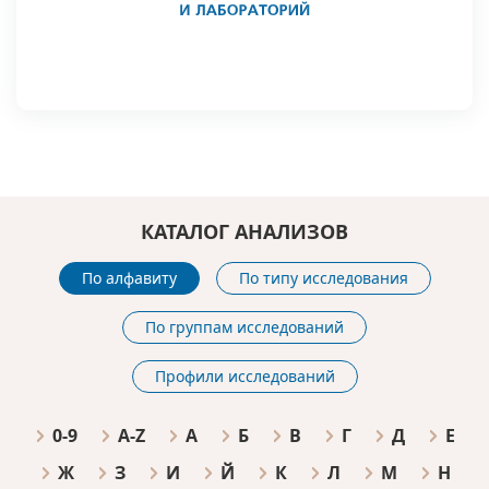
КАТАЛОГ АНАЛИЗОВ
По алфавиту
По типу исследования
По группам исследований
Профили исследований
0-9
A-Z
А
Б
В
Г
Д
Е
Ж
З
И
Й
К
Л
М
Н