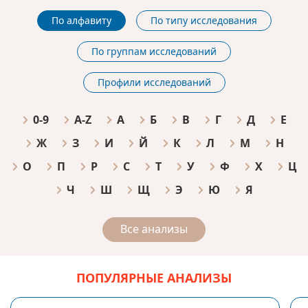
По алфавиту
По типу исследования
По группам исследований
Профили исследований
0-9
A-Z
А
Б
В
Г
Д
Е
Ж
З
И
Й
К
Л
М
Н
О
П
Р
С
Т
У
Ф
Х
Ц
Ч
Ш
Щ
Э
Ю
Я
Все анализы
ПОПУЛЯРНЫЕ АНАЛИЗЫ