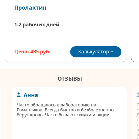
Пролактин
1-2 рабочих дней
Калькулятор
Цена: 485 руб.
ОТЗЫВЫ
Анна
Часто обращаюсь в лабораторию на
Романтиков. Всегда быстро и безболезненно
берут кровь. Часто бывают скидки и акции.
Д
к
п
р