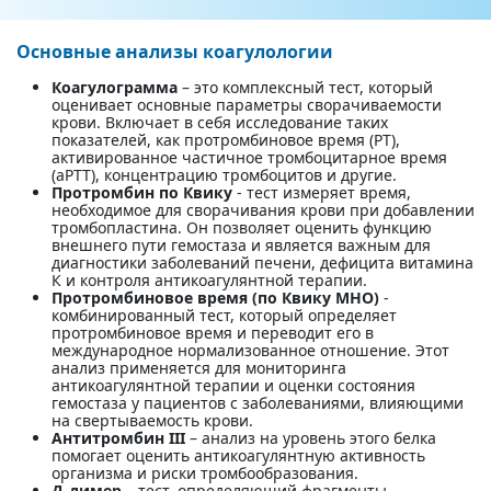
Основные анализы коагулологии
Коагулограмма
– это комплексный тест, который
оценивает основные параметры сворачиваемости
крови. Включает в себя исследование таких
показателей, как протромбиновое время (PT),
активированное частичное тромбоцитарное время
(aPTT), концентрацию тромбоцитов и другие.
Протромбин по Квику
- тест измеряет время,
необходимое для сворачивания крови при добавлении
тромбопластина. Он позволяет оценить функцию
внешнего пути гемостаза и является важным для
диагностики заболеваний печени, дефицита витамина
К и контроля антикоагулянтной терапии.
Протромбиновое время (по Квику МНО)
-
комбинированный тест, который определяет
протромбиновое время и переводит его в
международное нормализованное отношение. Этот
анализ применяется для мониторинга
антикоагулянтной терапии и оценки состояния
гемостаза у пациентов с заболеваниями, влияющими
на свертываемость крови.
Антитромбин III
– анализ на уровень этого белка
помогает оценить антикоагулянтную активность
организма и риски тромбообразования.
Д-димер
– тест, определяющий фрагменты,