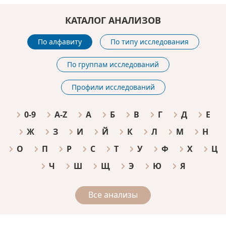
КАТАЛОГ АНАЛИЗОВ
По алфавиту
По типу исследования
По группам исследований
Профили исследований
0-9
A-Z
А
Б
В
Г
Д
Е
Ж
З
И
Й
К
Л
М
Н
О
П
Р
С
Т
У
Ф
Х
Ц
Ч
Ш
Щ
Э
Ю
Я
Все анализы