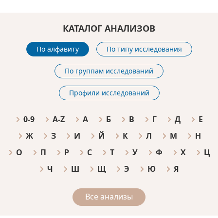
КАТАЛОГ АНАЛИЗОВ
По алфавиту
По типу исследования
По группам исследований
Профили исследований
0-9
A-Z
А
Б
В
Г
Д
Е
Ж
З
И
Й
К
Л
М
Н
О
П
Р
С
Т
У
Ф
Х
Ц
Ч
Ш
Щ
Э
Ю
Я
Все анализы