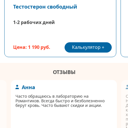
Тестостерон свободный
1-2 рабочих дней
Калькулятор
Цена: 1 190 руб.
ОТЗЫВЫ
Анна
Часто обращаюсь в лабораторию на
Романтиков. Всегда быстро и безболезненно
берут кровь. Часто бывают скидки и акции.
Д
к
п
р