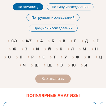
По алфавиту
По типу исследования
По группам исследований
Профили исследований
0-9
A-Z
А
Б
В
Г
Д
Е
Ж
З
И
Й
К
Л
М
Н
О
П
Р
С
Т
У
Ф
Х
Ц
Ч
Ш
Щ
Э
Ю
Я
Все анализы
ПОПУЛЯРНЫЕ АНАЛИЗЫ