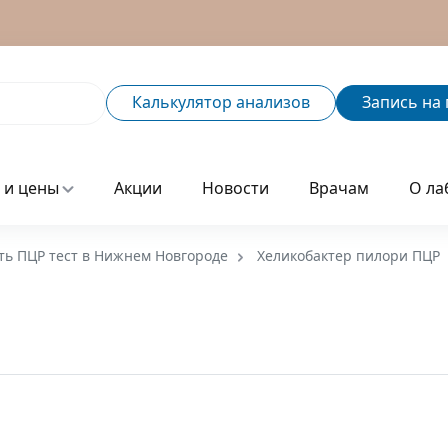
Калькулятор
анализов
Запись
на 
 и цены
Акции
Новости
Врачам
О ла
ть ПЦР тест в Нижнем Новгороде
Хеликобактер пилори ПЦР