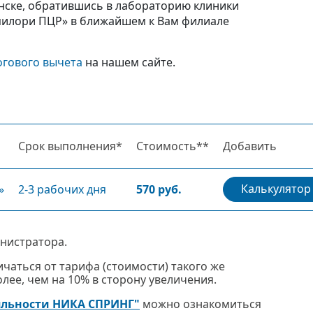
инске, обратившись в лабораторию клиники
пилори ПЦР» в ближайшем к Вам филиале
огового вычета
на нашем сайте.
Срок выполнения*
Стоимость**
Добавить
Калькулятор
»
2-3 рабочих дня
570 руб.
нистратора.
чаться от тарифа (стоимости) такого же
ее, чем на 10% в сторону увеличения.
яльности НИКА СПРИНГ"
можно ознакомиться