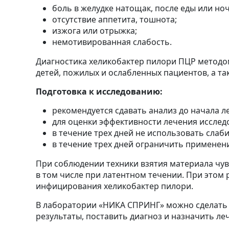
боль в желудке натощак, после еды или но
отсутствие аппетита, тошнота;
изжога или отрыжка;
немотивированная слабость.
Диагностика хеликобактер пилори ПЦР методом
детей, пожилых и ослабленных пациентов, а та
Подготовка к исследованию:
рекомендуется сдавать анализ до начала 
для оценки эффективности лечения исследо
в течение трех дней не использовать слаб
в течение трех дней ограничить применени
При соблюдении техники взятия материала чув
в том числе при латентном течении. При этом
инфицирования хеликобактер пилори.
В лаборатории «НИКА СПРИНГ» можно сделать 
результаты, поставить диагноз и назначить ле