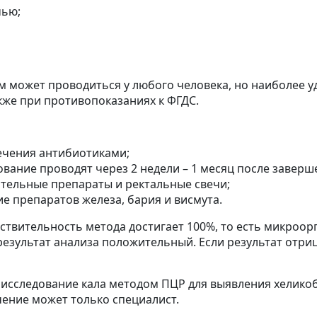
чью;
 может проводиться у любого человека, но наиболее у
кже при противопоказаниях к ФГДС.
лечения антибиотиками;
вание проводят через 2 недели – 1 месяц после заверш
ительные препараты и ректальные свечи;
е препаратов железа, бария и висмута.
ствительность метода достигает 100%, то есть микроор
 результат анализа положительный. Если результат отри
исследование кала методом ПЦР для выявления хеликоб
чение может только специалист.