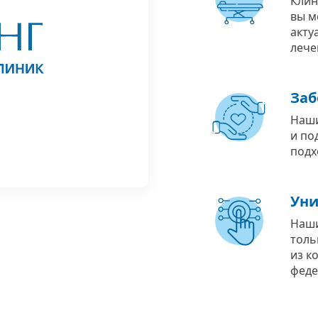
Клин
вы м
акту
лече
Заб
Наши
и по
подх
Уни
Наши
толь
из к
феде