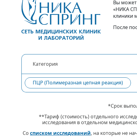
Вы может
«НИКА СП
клиники 
После по
Категория
ПЦР (Полимеразная цепная реакция)
*Срок выпо
**Тариф (стоимость) отдельного исслед
исследования в отдельном медицинско
Со
списком исследований
, на которые не н