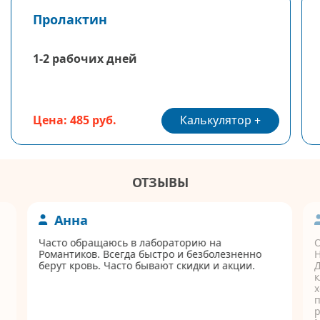
Пролактин
1-2 рабочих дней
Калькулятор
Цена: 485 руб.
ОТЗЫВЫ
Анна
Часто обращаюсь в лабораторию на
Романтиков. Всегда быстро и безболезненно
берут кровь. Часто бывают скидки и акции.
Д
к
п
р