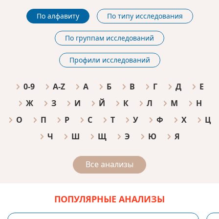
По алфавиту
По типу исследования
По группам исследований
Профили исследований
0-9
A-Z
А
Б
В
Г
Д
Е
Ж
З
И
Й
К
Л
М
Н
О
П
Р
С
Т
У
Ф
Х
Ц
Ч
Ш
Щ
Э
Ю
Я
Все анализы
ПОПУЛЯРНЫЕ АНАЛИЗЫ