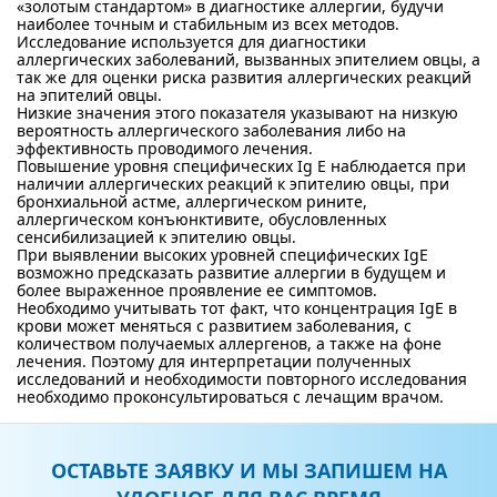
«золотым стандартом» в диагностике аллергии, будучи
наиболее точным и стабильным из всех методов.
Исследование используется для диагностики
аллергических заболеваний, вызванных эпителием овцы, а
так же для оценки риска развития аллергических реакций
на эпителий овцы.
Низкие значения этого показателя указывают на низкую
вероятность аллергического заболевания либо на
эффективность проводимого лечения.
Повышение уровня специфических Ig E наблюдается при
наличии аллергических реакций к эпителию овцы, при
бронхиальной астме, аллергическом рините,
аллергическом конъюнктивите, обусловленных
сенсибилизацией к эпителию овцы.
При выявлении высоких уровней специфических IgE
возможно предсказать развитие аллергии в будущем и
более выраженное проявление ее симптомов.
Необходимо учитывать тот факт, что концентрация IgE в
крови может меняться с развитием заболевания, с
количеством получаемых аллергенов, а также на фоне
лечения. Поэтому для интерпретации полученных
исследований и необходимости повторного исследования
необходимо проконсультироваться с лечащим врачом.
ОСТАВЬТЕ ЗАЯВКУ И МЫ ЗАПИШЕМ НА