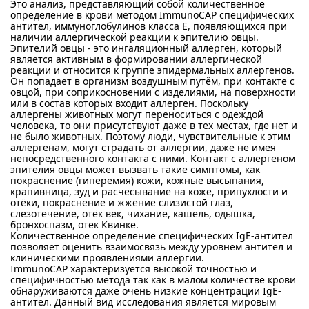
Это анализ, представляющий собой количественное
определение в крови методом ImmunoCAP специфических
антител, иммуноглобулинов класса E, появляющихся при
наличии аллергической реакции к эпителию овцы.
Эпителий овцы - это ингаляционный аллерген, который
является активным в формировании аллергической
реакции и относится к группе эпидермальных аллергенов.
Он попадает в организм воздушным путём, при контакте с
овцой, при соприкосновении с изделиями, на поверхности
или в состав которых входит аллерген. Поскольку
аллергены животных могут переноситься с одеждой
человека, то они присутствуют даже в тех местах, где нет и
не было животных. Поэтому люди, чувствительные к этим
аллергенам, могут страдать от аллергии, даже не имея
непосредственного контакта с ними. Контакт с аллергеном
эпителия овцы может вызвать такие симптомы, как
покраснение (гиперемия) кожи, кожные высыпания,
крапивница, зуд и расчесывание на коже, припухлости и
отёки, покраснение и жжение слизистой глаз,
слезотечение, отёк век, чихание, кашель, одышка,
бронхоспазм, отек Квинке.
Количественное определение специфических IgE-антител
позволяет оценить взаимосвязь между уровнем антител и
клиническими проявлениями аллергии.
ImmunoCAP характеризуется высокой точностью и
специфичностью метода так как в малом количестве крови
обнаруживаются даже очень низкие концентрации IgE-
антител. Данный вид исследования является мировым