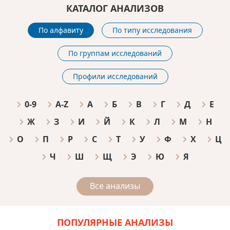
КАТАЛОГ АНАЛИЗОВ
По алфавиту
По типу исследования
По группам исследований
Профили исследований
0-9
A-Z
А
Б
В
Г
Д
Е
Ж
З
И
Й
К
Л
М
Н
О
П
Р
С
Т
У
Ф
Х
Ц
Ч
Ш
Щ
Э
Ю
Я
Все анализы
ПОПУЛЯРНЫЕ АНАЛИЗЫ