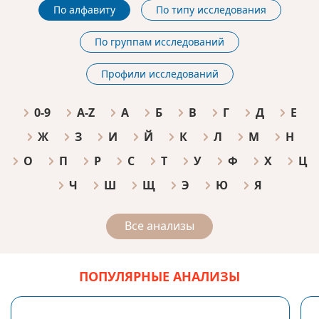
По алфавиту
По типу исследования
По группам исследований
Профили исследований
0-9
A-Z
А
Б
В
Г
Д
Е
Ж
З
И
Й
К
Л
М
Н
О
П
Р
С
Т
У
Ф
Х
Ц
Ч
Ш
Щ
Э
Ю
Я
Все анализы
ПОПУЛЯРНЫЕ АНАЛИЗЫ