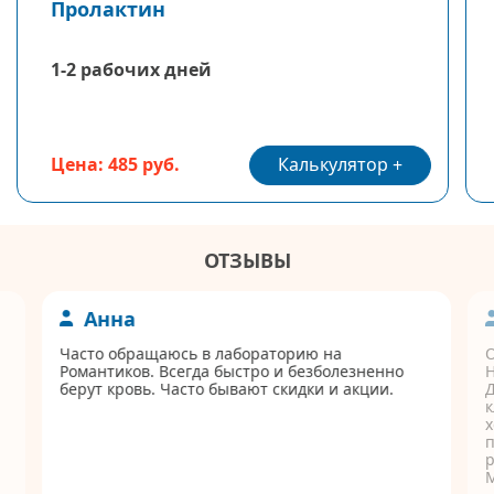
Пролактин
1-2 рабочих дней
Калькулятор
Цена: 485 руб.
ОТЗЫВЫ
Анна
Часто обращаюсь в лабораторию на
Романтиков. Всегда быстро и безболезненно
берут кровь. Часто бывают скидки и акции.
Д
к
п
р