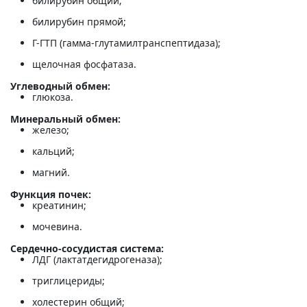
билирубин общий;
билирубин прямой;
Г-ГТП (гамма-глутамилтранспептидаза);
щелочная фосфатаза.
Углеводный обмен:
глюкоза.
Минеральный обмен:
железо;
кальций;
магний.
Функция почек:
креатинин;
мочевина.
Сердечно-сосудистая система:
ЛДГ (лактатдегидрогеназа);
триглицериды;
холестерин общий;