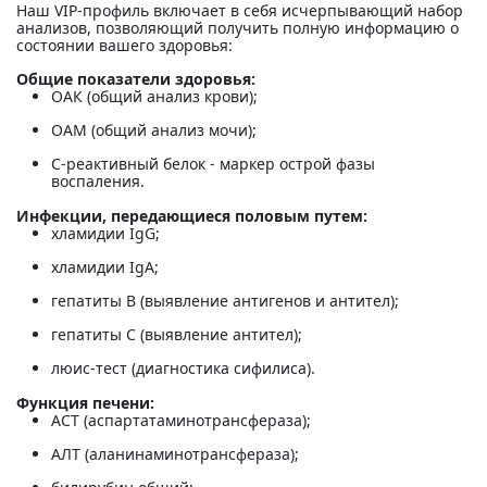
Наш VIP-профиль включает в себя исчерпывающий набор
анализов, позволяющий получить полную информацию о
состоянии вашего здоровья:
Общие показатели здоровья:
ОАК (общий анализ крови);
ОАМ (общий анализ мочи);
С-реактивный белок - маркер острой фазы
воспаления.
Инфекции, передающиеся половым путем:
хламидии IgG;
хламидии IgA;
гепатиты В (выявление антигенов и антител);
гепатиты С (выявление антител);
люис-тест (диагностика сифилиса).
Функция печени:
АСТ (аспартатаминотрансфераза);
АЛТ (аланинаминотрансфераза);