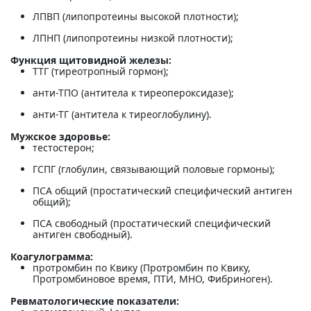
ЛПВП (липопротеины высокой плотности);
ЛПНП (липопротеины низкой плотности);
Функция щитовидной железы:
ТТГ (тиреотропный гормон);
анти-ТПО (антитела к тиреопероксидазе);
анти-ТГ (антитела к тиреоглобулину).
Мужское здоровье:
тестостерон;
ГСПГ (глобулин, связывающий половые гормоны);
ПСА общий (простатический специфический антиген
общий);
ПСА свободный (простатический специфический
антиген свободный).
Коагулограмма:
протромбин по Квику (Протромбин по Квику,
Протромбиновое время, ПТИ, МНО, Фибриноген).
Ревматологические показатели: