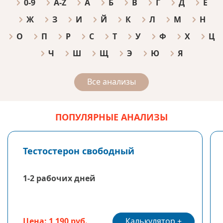
0-9
A-Z
А
Б
В
Г
Д
Е
Ж
З
И
Й
К
Л
М
Н
О
П
Р
С
Т
У
Ф
Х
Ц
Ч
Ш
Щ
Э
Ю
Я
Все анализы
ПОПУЛЯРНЫЕ АНАЛИЗЫ
Тестостерон свободный
1-2 рабочих дней
Калькулятор
Цена: 1 190 руб.