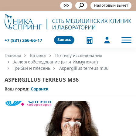
Налоговый вычет
Запись
+7 (831) 266-66-17
Главная
Каталог
По типу исследования
Аллергообследование (в т.ч Иммунокап)
Грибки и плесень
Aspergillus terreus m36
ASPERGILLUS TERREUS M36
Ваш город:
Саранск