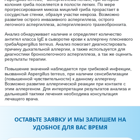
колония гриба поселяется в полости легких. По мере
прогрессирования микоза мицелий гриба прорастает в
сосудистые стенки, образуя участки некроза. Возможно
развитие острого инвазивного аспергиллеза, острого
легочного аспергиллеза, аспергиллезного трахеобронхита.
Анализ обнаруживает наличие и определяет количество
антител класса I
gE
в сыворотке крови к аллергену плесневого
гриба
Aspergillus
terreus
. Анализ помогает диагностировать
причину дыхательной аллергии, а также используется для
диагностики бронхолегочного аспергиллеза, а так же оценить
результаты терапии.
Повышение значений наблюдается при грибковой инфекции,
вызванной Aspergillus terreus, при наличии сенсибилизации
(повышенной чувствительности) к данному аллергену.
Возможно развитие аллергической реакции при контакте с
этим аллергеном. Для интерпретации результатов анализа и
дальнешей тактики лечения необходима консультация
лечащего врача.
ОСТАВЬТЕ ЗАЯВКУ И МЫ ЗАПИШЕМ НА
УДОБНОЕ ДЛЯ ВАС ВРЕМЯ