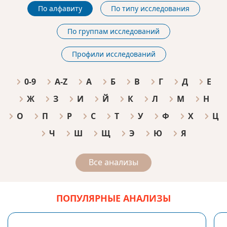
По алфавиту
По типу исследования
По группам исследований
Профили исследований
0-9
A-Z
А
Б
В
Г
Д
Е
Ж
З
И
Й
К
Л
М
Н
О
П
Р
С
Т
У
Ф
Х
Ц
Ч
Ш
Щ
Э
Ю
Я
Все анализы
ПОПУЛЯРНЫЕ АНАЛИЗЫ