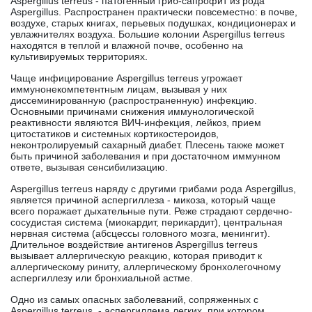
Aspergillus terreus - патогенный гриб-сапрофит из рода
Aspergillus. Распространен практически повсеместно: в почве,
воздухе, старых книгах, перьевых подушках, кондиционерах и
увлажнителях воздуха. Большие колонии Aspergillus
terreus
находятся в теплой и влажной почве, особенно на
культивируемых территориях.
Чаще инфицирование
Aspergillus
terreus
угрожает
иммунонекомпетентным лицам, вызывая у них
диссеминированную (распространенную) инфекцию.
Основными
причинами снижения иммунологической
реактивности являются ВИЧ-инфекция, лейкоз, прием
цитостатиков и системных кортикостероидов,
неконтролируемый сахарный диабет. Плесень также может
быть причиной заболевания и при достаточном иммунном
ответе, вызывая сенсибилизацию.
Aspergillus
terreus
наряду с другими грибами рода Aspergillus,
является
причин
ой
аспергиллеза - микоза, который чаще
всего поражает дыхательные пути. Реже страдают сердечно-
сосудистая система (миокардит, перикардит), центральная
нервная система (абсцессы головного мозга, менингит).
Длительное воздействие антигенов Aspergillus
terreus
вызывает аллергическую реакцию, которая приводит к
аллергическому риниту, аллергическому бронхолегочному
аспергиллезу или бронхиальной астме.
Одно из самых опасных заболеваний, сопряженных с
Aspergillus
terreus
, - аспергиллема легких, при котором