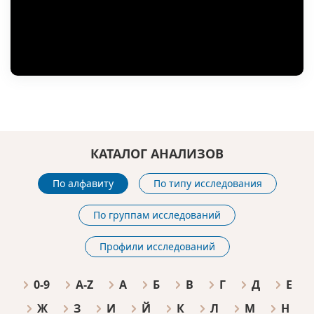
КАТАЛОГ АНАЛИЗОВ
По алфавиту
По типу исследования
По группам исследований
Профили исследований
0-9
A-Z
А
Б
В
Г
Д
Е
Ж
З
И
Й
К
Л
М
Н