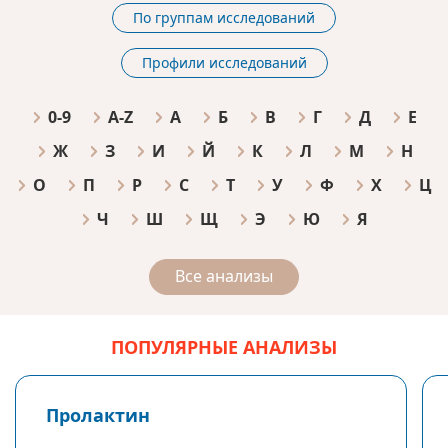
По группам исследований
Профили исследований
0-9
A-Z
А
Б
В
Г
Д
Е
Ж
З
И
Й
К
Л
М
Н
О
П
Р
С
Т
У
Ф
Х
Ц
Ч
Ш
Щ
Э
Ю
Я
Все анализы
ПОПУЛЯРНЫЕ АНАЛИЗЫ
Пролактин