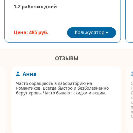
1-2 рабочих дней
Калькулятор
Цена: 485 руб.
ОТЗЫВЫ
Анна
Часто обращаюсь в лабораторию на
Романтиков. Всегда быстро и безболезненно
берут кровь. Часто бывают скидки и акции.
Д
к
п
р