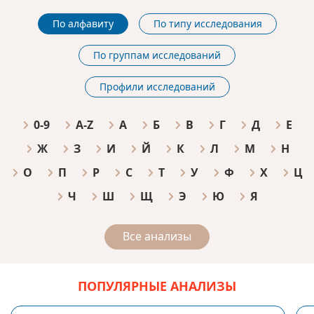
По алфавиту
По типу исследования
По группам исследований
Профили исследований
0-9
A-Z
А
Б
В
Г
Д
Е
Ж
З
И
Й
К
Л
М
Н
О
П
Р
С
Т
У
Ф
Х
Ц
Ч
Ш
Щ
Э
Ю
Я
Все анализы
ПОПУЛЯРНЫЕ АНАЛИЗЫ