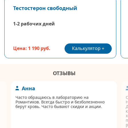
Тестостерон свободный
1-2 рабочих дней
Калькулятор
Цена: 1 190 руб.
ОТЗЫВЫ
Анна
Часто обращаюсь в лабораторию на
Романтиков. Всегда быстро и безболезненно
берут кровь. Часто бывают скидки и акции.
Д
к
п
р