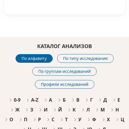
КАТАЛОГ АНАЛИЗОВ
По алфавиту
По типу исследования
По группам исследований
Профили исследований
0-9
A-Z
А
Б
В
Г
Д
Е
Ж
З
И
Й
К
Л
М
Н
О
П
Р
С
Т
У
Ф
Х
Ц