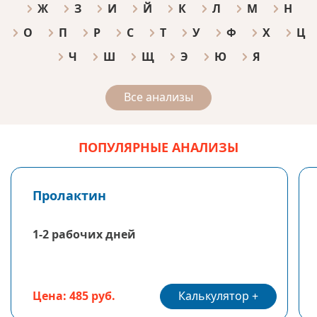
Ж
З
И
Й
К
Л
М
Н
О
П
Р
С
Т
У
Ф
Х
Ц
Ч
Ш
Щ
Э
Ю
Я
Все анализы
ПОПУЛЯРНЫЕ АНАЛИЗЫ
Пролактин
1-2 рабочих дней
Калькулятор
Цена: 485 руб.