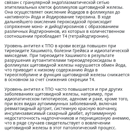
связан с гранулярной эндоплазматической сетью
эпителиальных клеток фолликулов щитовидной железы.
Она осуществляет окисление йодидов в фолликулах до
«активного» йода и йодирование тирозина. В ходе
дальнейшего окисления пероксидазой происходит
сопряжение моно- и дийодтирозинов с образованием
различных йодтиронинов, из которых в количественном
соотношении преобладает Т4 (тетрайодтиронин).
Уровень антител к ТПО в крови всегда повышен при
тиреоидите Хашимото, болезни Грейвса и идиопатической
микседеме. При тиреоидите Хашимото в результате
разрушения аутоантителами тиреоидпероксидазы в
фолликулах щитовидной железы нарушается обмен йода,
что приводит к низкому содержанию йода в
тиреоглобулине и функция щитовидной железы снижается
в основном за счет снижения секреции Т4.
Уровень антител к ТПО часто повышается и при других
заболеваниях щитовидной железы, например, при
идиопатическом гипотиреозе, аденоме и раке, кроме того,
при всех видах аутоиммунных заболеваний, включая
ревматоидный артрит, системную красную волчанку,
инсулинзависимый сахарный диабет, аутоиммунную
недостаточность надпочечников и пернициозную анемию,
что в ряде случаев свидетельствует о вовлечении
щитовидной железы в этот патологический процесс.