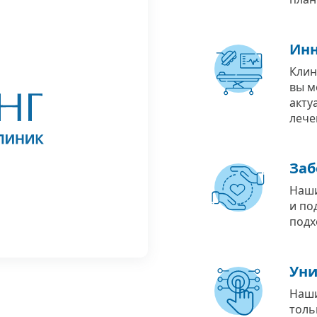
Инн
Клин
вы м
акту
лече
Заб
Наши
и по
подх
Уни
Наши
толь