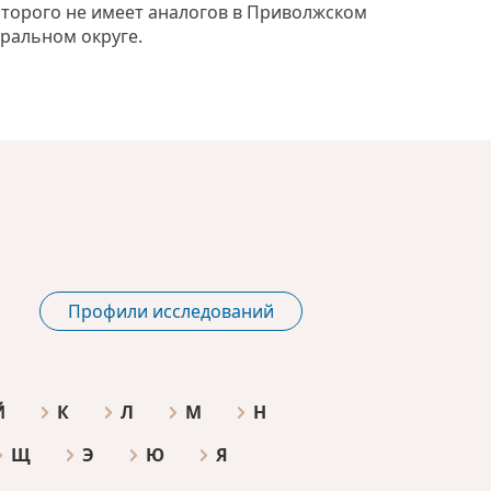
оторого не имеет аналогов в Приволжском
ральном округе.
Профили исследований
Й
К
Л
М
Н
Щ
Э
Ю
Я