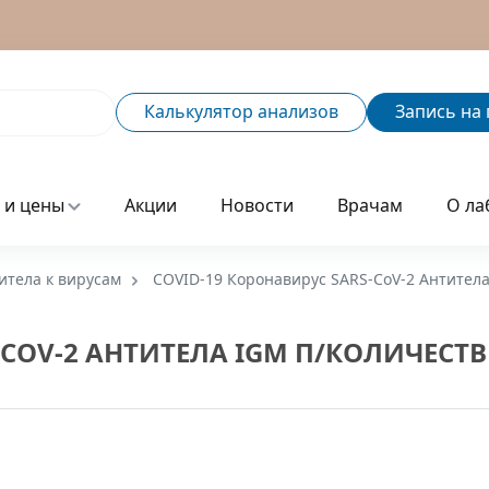
Калькулятор
анализов
Запись
на 
 и цены
Акции
Новости
Врачам
О ла
итела к вирусам
COVID-19 Коронавирус SARS‑CoV‑2 Антител
‑COV‑2 АНТИТЕЛА IGM П/КОЛИЧЕСТ