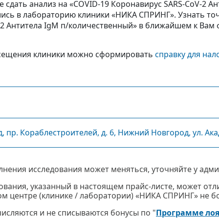
 сдать анализ на «COVID-19 Коронавирус SARS‑CoV‑2 А
ись в лабораторию клиники «НИКА СПРИНГ». Узнать то
‑2 Антитела IgM п/количественный» в ближайшем к Вам
сещения клиники можно сформировать
справку для нал
пр. Кораблестроителей, д. 6, Нижний Новгород, ул. Академ
лнения исследования может меняться, уточняйте у адми
ования, указанный в настоящем прайс-листе, может отли
м центре (клинике / лаборатории) «НИКА СПРИНГ» не бол
ачисляются и не списываются бонусы по "
Программе ло