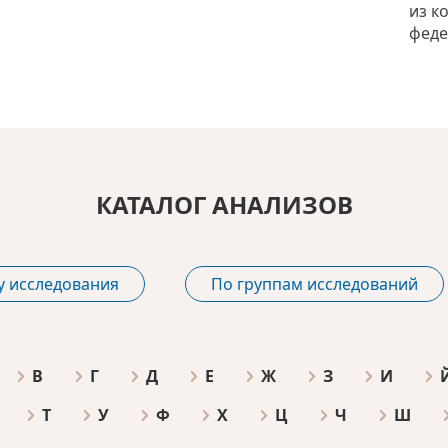
из к
феде
КАТАЛОГ АНАЛИЗОВ
у исследования
По группам исследований
В
Г
Д
Е
Ж
З
И
Т
У
Ф
Х
Ц
Ч
Ш