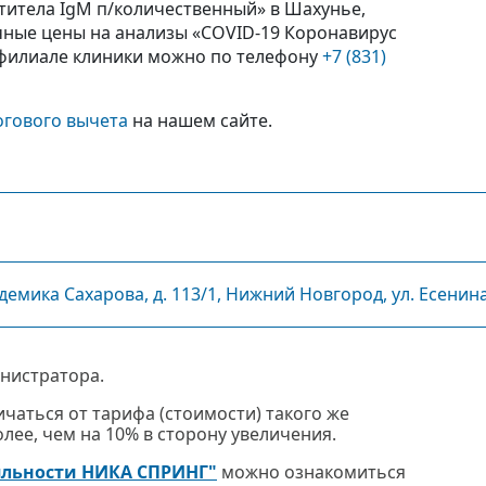
нтитела IgM п/количественный» в Шахунье,
чные цены на анализы «COVID-19 Коронавирус
 филиале клиники можно по телефону
+7 (831)
огового вычета
на нашем сайте.
ика Сахарова, д. 113/1, Нижний Новгород, ул. Есенина, д.
нистратора.
чаться от тарифа (стоимости) такого же
ее, чем на 10% в сторону увеличения.
яльности НИКА СПРИНГ"
можно ознакомиться