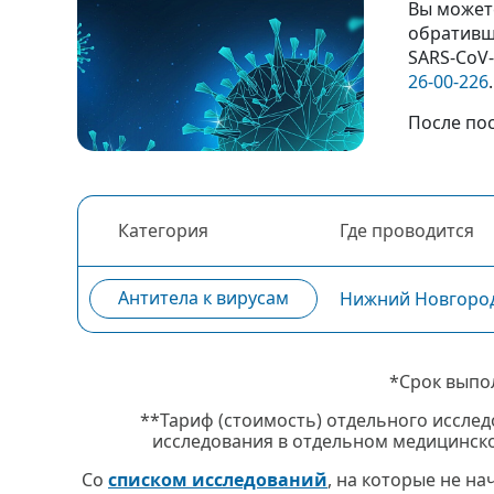
Вы можете
обративш
SARS‑CoV
26-00-226
.
После по
Категория
Где проводится
Антитела к вирусам
Нижний Новгород, 
*Срок выпо
**Тариф (стоимость) отдельного исслед
исследования в отдельном медицинско
Со
списком исследований
, на которые не н