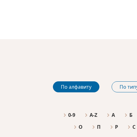
По алфавиту
По тип
0-9
A-Z
А
Б
О
П
Р
С