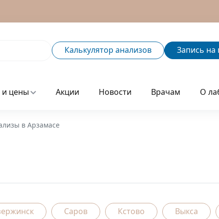
Калькулятор
анализов
Запись
на 
 и цены
Акции
Новости
Врачам
О ла
ализы в Арзамасе
зержинск
Саров
Кстово
Выкса