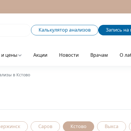
Калькулятор
анализов
Запись
на 
 и цены
Акции
Новости
Врачам
О ла
ализы в Кстово
зержинск
Саров
Кстово
Выкса