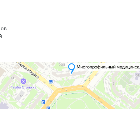
ров
й