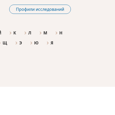
Профили исследований
Й
К
Л
М
Н
Щ
Э
Ю
Я