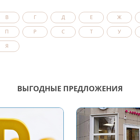
В
Г
Д
Е
Ж
П
Р
С
Т
У
Я
ВЫГОДНЫЕ ПРЕДЛОЖЕНИЯ