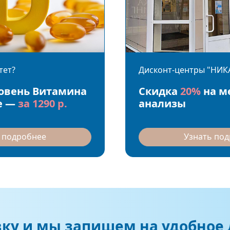
тет?
Дисконт-центры "НИК
ровень Витамина
Скидка
20%
на м
е —
за 1290 р.
анализы
 подробнее
Узнать по
вку и мы запишем на удобное 