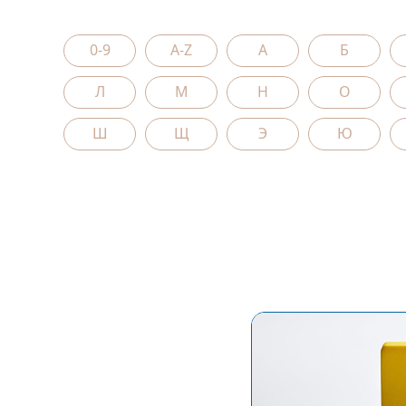
0-9
A-Z
А
Б
Л
М
Н
О
Ш
Щ
Э
Ю