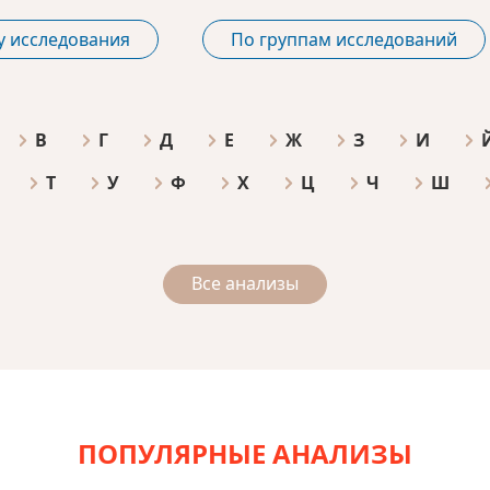
у исследования
По группам исследований
В
Г
Д
Е
Ж
З
И
Т
У
Ф
Х
Ц
Ч
Ш
Все анализы
ПОПУЛЯРНЫЕ АНАЛИЗЫ