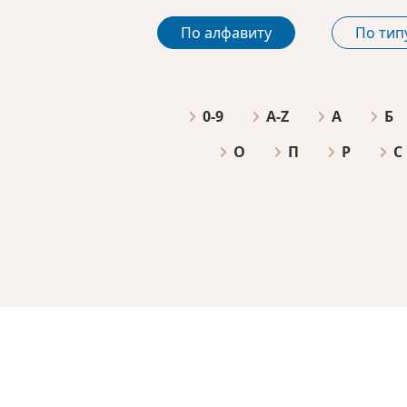
По алфавиту
По тип
0-9
A-Z
А
Б
О
П
Р
С