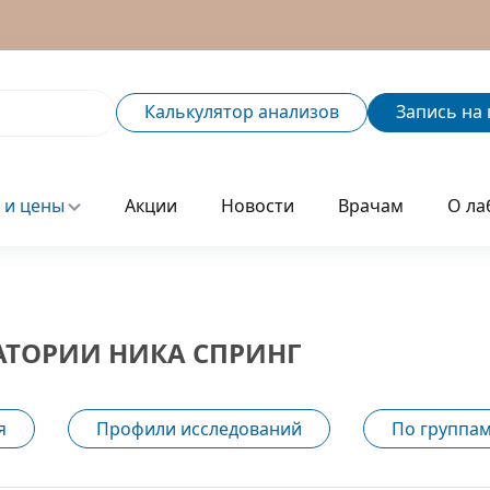
Калькулятор
анализов
Запись
на 
 и цены
Акции
Новости
Врачам
О ла
АТОРИИ НИКА СПРИНГ
я
Профили исследований
По группам