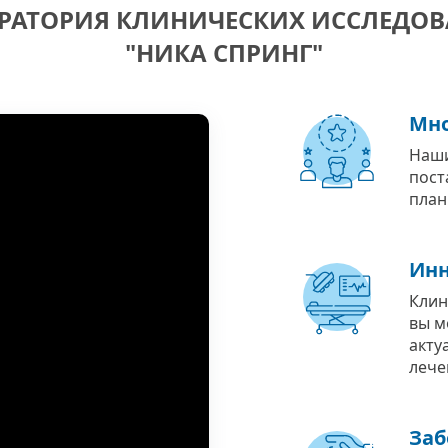
РАТОРИЯ КЛИНИЧЕСКИХ ИССЛЕДО
"НИКА СПРИНГ"
Мно
Наши
пост
план
Инн
Клин
вы м
акту
лече
Заб