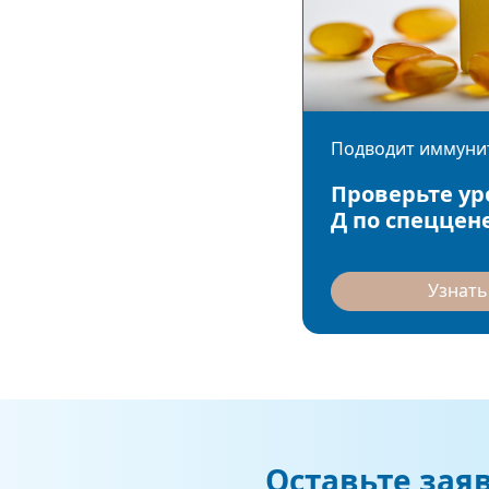
Подводит иммуни
Проверьте у
Д по спеццен
Узнать
Оставьте зая