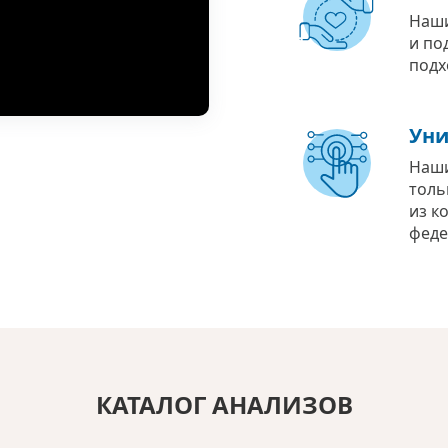
Наши
и по
подх
Уни
Наши
толь
из к
феде
КАТАЛОГ АНАЛИЗОВ