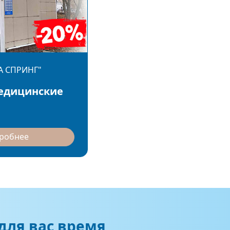
А СПРИНГ"
едицинские
дробнее
для вас время