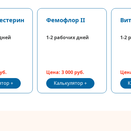
лестерин
Фемофлор II
Вит
ол.
 дней
1-2 рабочих дней
1-2 
уб.
Цена: 3 000 руб.
Цена
ятор
Калькулятор
К