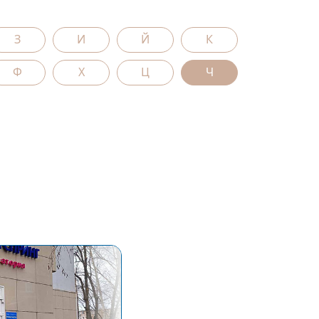
З
И
Й
К
Ф
Х
Ц
Ч