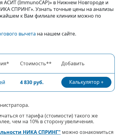
для АСИТ (ImmunoCAP)» в Нижнем Новгороде и
ИКА СПРИНГ». Узнать точные цены на анализы
ижайшем к Вам филиале клиники можно по
огового вычета
на нашем сайте.
ния*
Стоимость**
Добавить
Калькулятор
ей
4 830 руб.
нистратора.
чаться от тарифа (стоимости) такого же
ее, чем на 10% в сторону увеличения.
яльности НИКА СПРИНГ"
можно ознакомиться