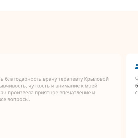
ть благодарность врачу терапевту Крыловой
Ч
тзывчивость, чуткость и внимание к моей
б
рач произвела приятное впечатление и
с
все вопросы.