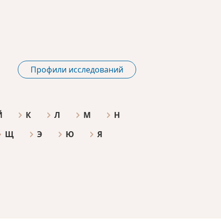
Профили исследований
Й
К
Л
М
Н
Щ
Э
Ю
Я