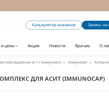
Калькулятор
анализов
Запись
на 
 и цены
Акции
Новости
Врачам
О ла
ергообследование (в т.ч Иммунокап)
Иммунокап
Аллерги
КОМПЛЕКС ДЛЯ АСИТ (IMMUNOCAP)