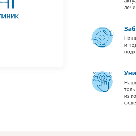
акту
лече
Заб
Наши
и по
подх
Уни
Наши
толь
из к
феде