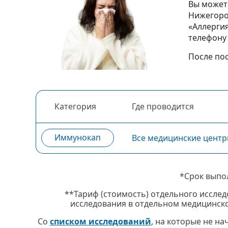
Вы можете
Нижегоро
«Аллерги
телефон
После по
Категория
Где проводится
Иммунокап
Все медицинские цент
*Срок выпо
**Тариф (стоимость) отдельного исслед
исследования в отдельном медицинско
Со
списком исследований
, на которые не н