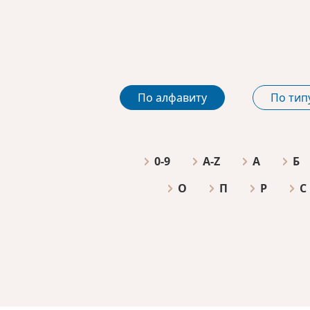
По алфавиту
По тип
0-9
A-Z
А
Б
О
П
Р
С