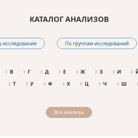
КАТАЛОГ АНАЛИЗОВ
у исследования
По группам исследований
В
Г
Д
Е
Ж
З
И
Т
У
Ф
Х
Ц
Ч
Ш
Все анализы