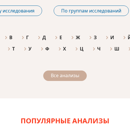
у исследования
По группам исследований
В
Г
Д
Е
Ж
З
И
Т
У
Ф
Х
Ц
Ч
Ш
Все анализы
ПОПУЛЯРНЫЕ АНАЛИЗЫ