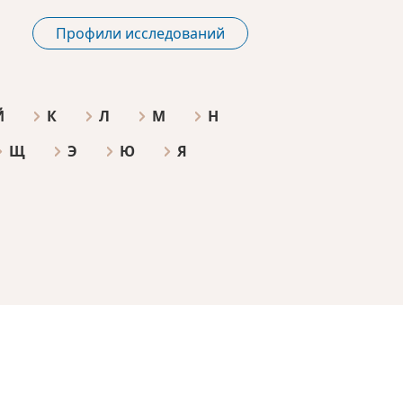
Профили исследований
Й
К
Л
М
Н
Щ
Э
Ю
Я