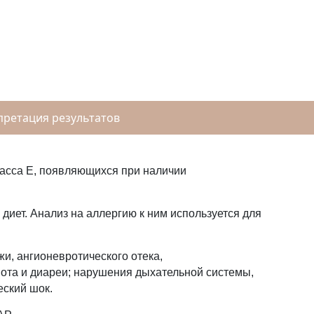
ретация результатов
ласса E, появляющихся при наличии
диет. Анализ на аллергию к ним используется для
и, ангионевротического отека,
вота и диареи; нарушения дыхательной системы,
еский шок.