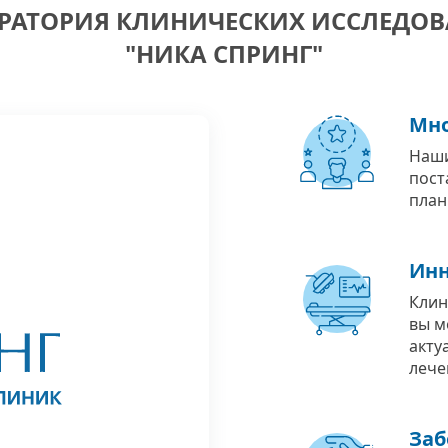
РАТОРИЯ КЛИНИЧЕСКИХ ИССЛЕДО
"НИКА СПРИНГ"
Мно
Наши
пост
план
Инн
Клин
вы м
акту
лече
Заб