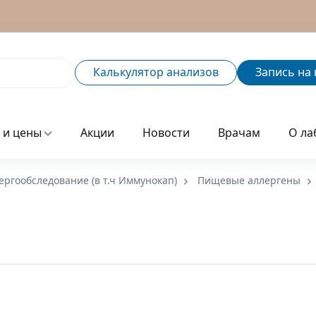
Калькулятор
анализов
Запись
на 
 и цены
Акции
Новости
Врачам
О ла
ергообследование (в т.ч Иммунокап)
Пищевые аллергены