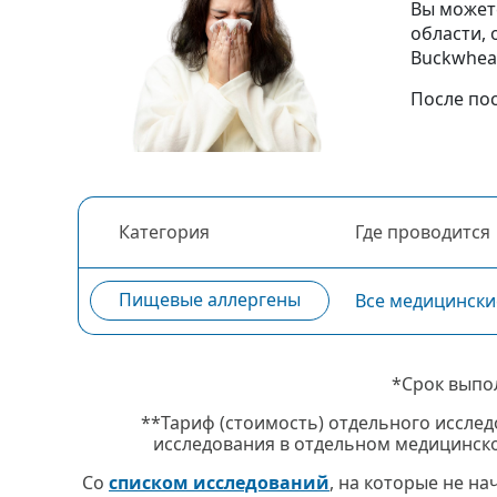
Вы может
области,
Buckwheat
После по
Категория
Где проводится
Пищевые аллергены
Все медицински
*Срок выпо
**Тариф (стоимость) отдельного исслед
исследования в отдельном медицинско
Со
списком исследований
, на которые не н