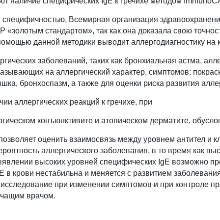
т наличие специфических IgE к гречихе методом ImmunoC
 специфичностью, Всемирная организация здравоохранени
 «золотым стандартом», так как она доказала свою точност
помощью данной методики выводит аллергодиагностику на 
гических заболеваний, таких как бронхиальная астма, алл
казывающих на аллергический характер, симптомов: покрасн
ышка, бронхоспазм, а также для оценки риска развития алле
ии аллергических реакций к гречихе, при
ргическом конъюнктивите и атопическом дерматите, обусло
позволяет оценить взаимосвязь между уровнем антител и 
ероятность аллергического заболевания, в то время как в
явлении высоких уровней специфических IgE возможно пре
E в крови нестабильна и меняется с развитием заболевания
 исследование при изменении симптомов и при контроле п
ечащим врачом.