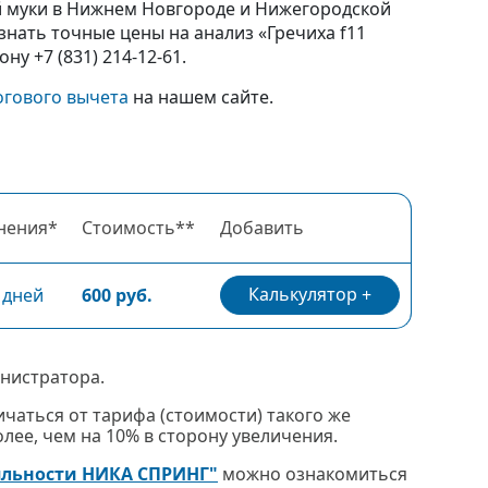
ой муки в Нижнем Новгороде и Нижегородской
нать точные цены на анализ «Гречиха f11
у +7 (831) 214-12-61.
огового вычета
на нашем сайте.
нения*
Стоимость**
Добавить
Калькулятор
 дней
600 руб.
нистратора.
чаться от тарифа (стоимости) такого же
ее, чем на 10% в сторону увеличения.
яльности НИКА СПРИНГ"
можно ознакомиться