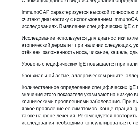
С помощью данного вида исследования определяю
ImmunoCAP характеризуется высокой точностью и
считают диагностику с использованием ImmunoCAP
исследованиях. Выявление специфических IgE с 
Исследование используется для диагностики аллер
атопический дерматит, при наличии следующих, у
отёк век, заложенность носа, чихание, кашель, од
Уровень специфических IgE повышается при налич
бронхиальной астме, аллергическом рините, алле
Количественное определение специфических IgE 
значения этого показателя указывают на низкую в
клиническими проявлениями заболевания. При вы
яркое проявление ее симптомов. Концентрация Ig
также на фоне лечения. Рекомендуется повторить
исследования необходимо консультироваться с л