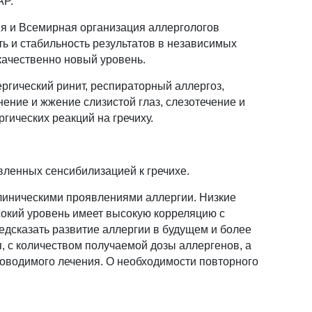
AP.
я и Всемирная организация аллергологов
ь и стабильность результатов в независимых
качественно новый уровень.
ергический ринит, респираторный аллергоз,
ение и жжение слизистой глаз, слезотечение и
ргических реакций на гречиху.
вленных сенсибилизацией к гречихе.
клиническими проявлениями аллергии. Низкие
ысокий уровень имеет высокую корреляцию с
дсказать развитие аллергии в будущем и более
, с количеством получаемой дозы аллергенов, а
роводимого лечения. О необходимости повторного