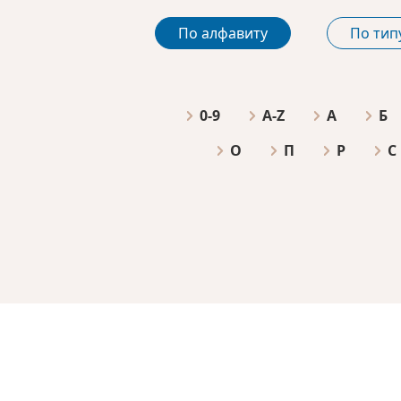
По алфавиту
По тип
0-9
A-Z
А
Б
О
П
Р
С