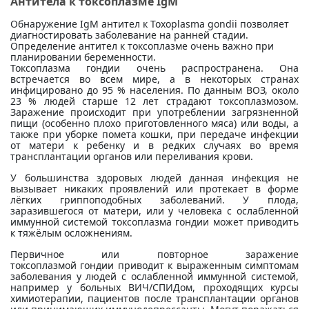
Антитела к токсоплазме IgM
Обнаружение IgM антител к Toxoplasma gondii позволяет
диагностировать заболевание на ранней стадии.
Определение антител к токсоплазме очень важно при
планировании беременности.
Токсоплазма гондии очень распространена. Она
встречается во всем мире, а в некоторых странах
инфицировано до 95 % населения. По данным ВОЗ, около
23 % людей старше 12 лет страдают токсоплазмозом.
Заражение происходит при употреблении загрязненной
пищи (особенно плохо приготовленного мяса) или воды, а
также при уборке помета кошки, при передаче инфекции
от матери к ребенку и в редких случаях во время
трансплантации органов или переливания крови.
У большинства здоровых людей данная инфекция не
вызывает никаких проявлений или протекает в форме
лёгких гриппоподобных заболеваний. У плода,
заразившегося от матери, или у человека с ослабленной
иммунной системой токсоплазма гондии может приводить
к тяжёлым осложнениям.
Первичное или повторное заражение
токсоплазмой гондии приводит к выраженным симптомам
заболевания у людей с ослабленной иммунной системой,
например у больных ВИЧ/СПИДом, проходящих курсы
химиотерапии, пациентов после трансплантации органов