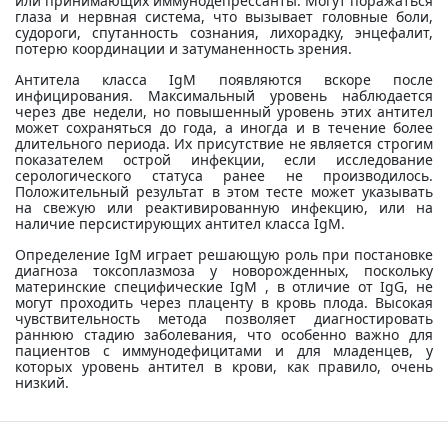
или принимающих иммунодепрессанты. Могут поражаться
глаза и нервная система, что вызывает головные боли,
судороги, спутанность сознания, лихорадку, энцефалит,
потерю координации и затуманенность зрения.
Антитела класса IgM появляются вскоре после
инфицирования. Максимальный уровень наблюдается
через две недели, но повышенный уровень этих антител
может сохраняться до года, а иногда и в течение более
длительного периода. Их присутствие не является строгим
показателем острой инфекции, если исследование
серологического статуса ранее не производилось.
Положительный результат в этом тесте может указывать
на свежую или реактивированную инфекцию, или на
наличие персистирующих антител класса IgM.
Определение IgM играет решающую роль при постановке
диагноза токсоплазмоза у новорожденных, поскольку
материнские специфические IgM , в отличие от IgG, не
могут проходить через плаценту в кровь плода. Высокая
чувствительность метода позволяет диагностировать
раннюю стадию заболевания, что особенно важно для
пациентов с иммунодефицитами и для младенцев, у
которых уровень антител в крови, как правило, очень
низкий.