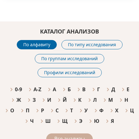
КАТАЛОГ АНАЛИЗОВ
По алфавиту
По типу исследования
По группам исследований
Профили исследований
0-9
A-Z
А
Б
В
Г
Д
Е
Ж
З
И
Й
К
Л
М
Н
О
П
Р
С
Т
У
Ф
Х
Ц
Ч
Ш
Щ
Э
Ю
Я
Все анализы