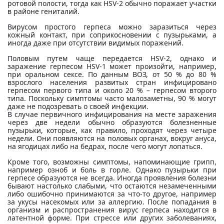
ротовой полости, тогда как HSV-2 обычно поражает участки
в районе гениталий.
Вирусом простого герпеса можно заразиться через
кожный контакт, при соприкосновении с пузырьками, а
иногда даже при отсутствии видимых поражений.
Половым путем чаще передается HSV-2, однако и
заражение герпесом HSV-1 может произойти, например,
при оральном сексе. По данным ВОЗ, от 50 % до 80 %
взрослого населения развитых стран инфицировано
герпесом первого типа и около 20 % – герпесом второго
типа. Поскольку симптомы часто малозаметны, 90 % могут
даже не подозревать о своей инфекции.
В случае первичного инфицирования на месте заражения
через две недели обычно образуются болезненные
пузырьки, которые, как правило, проходят через четыре
недели. Они появляются на половых органах, вокруг ануса,
на ягодицах либо на бедрах, после чего могут лопаться.
Кроме того, возможны симптомы, напоминающие грипп,
например озноб и боль в горле. Однако пузырьки при
герпесе образуются не всегда. Иногда проявления болезни
бывают настолько слабыми, что остаются незамеченными
либо ошибочно принимаются за что-то другое, например
за укусы насекомых или за аллергию. После попадания в
организм и распространения вирус герпеса находится в
латентной форме. При стрессе или других заболеваниях,