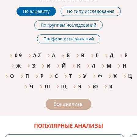
По алфавиту
По типу исследования
По группам исследований
Профили исследований
0-9
A-Z
А
Б
В
Г
Д
Е
Ж
З
И
Й
К
Л
М
Н
О
П
Р
С
Т
У
Ф
Х
Ц
Ч
Ш
Щ
Э
Ю
Я
Все анализы
ПОПУЛЯРНЫЕ АНАЛИЗЫ