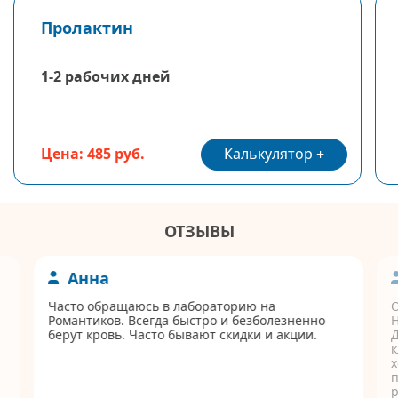
Пролактин
1-2 рабочих дней
Калькулятор
Цена: 485 руб.
ОТЗЫВЫ
Анна
Часто обращаюсь в лабораторию на
Романтиков. Всегда быстро и безболезненно
берут кровь. Часто бывают скидки и акции.
Д
к
п
р