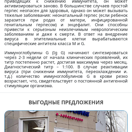
приводящих к снижению иммунитета, он может
активизироваться заново. В большинстве случаев простой
герпес неопасен для здоровья, однако он может вызывать
тяжелые заболевания: неонатальный герпес (если ребенок
заразится при родах от матери, инфицированной
генитальным герпесом) и энцефалит. Они способны
привести к серьезным неизлечимым неврологическим
заболеваниям и даже к смерти. В ответ на внедрение
вируса в эпителиальные клетки вырабатываются
специфические антитела класса М и G.
Иммуноглобулины G (Ig G) начинают синтезироваться
через 2-3 недели от начала клинических проявлений, их
титр постепенно растет, достигая максимума через месяц.
Диагностический титр – 1:100. В случае реактивации
вируса (при снижении иммунитета, переохлаждении и.
т.д.) количество иммуноглобулинов G в крови резко
возрастает, что, свидетельствует о постоянной антигенной
стимуляции организма.
ВЫГОДНЫЕ ПРЕДЛОЖЕНИЯ