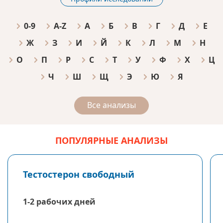
0-9
A-Z
А
Б
В
Г
Д
Е
Ж
З
И
Й
К
Л
М
Н
О
П
Р
С
Т
У
Ф
Х
Ц
Ч
Ш
Щ
Э
Ю
Я
Все анализы
ПОПУЛЯРНЫЕ АНАЛИЗЫ
Тестостерон свободный
1-2 рабочих дней