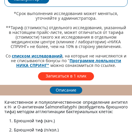
*Срок выполнения исследования может меняться,
уточняйте у администратора.
**Тариф (стоимость) отдельного исследования, указанный
в настоящем прайс-листе, может отличаться от тарифа
(стоимости) такого же исследования в отдельном
медицинском центре (клинике / лаборатории) «НИКА
СПРИНГ» не более, чем на 10% в сторону увеличения.
Со
списком исследований
, на которые не начисляются и
не списываются бонусы по "
Программе лояльности
НИКА СПРИНГ"
можно ознакомиться по ссылке.
Записаться в 1 клик
Описание
Качественное и полуколичественное определение антител
к Н- и О-антигенам Salmonellatyphi (возбудитель брюшного
тифа) методом агглютинации бактериальных клеток:
Брюшной тиф (кач.)
Брюшной тиф (п/кол.)