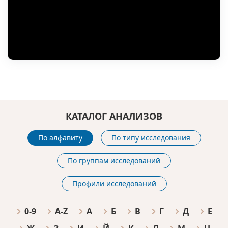
КАТАЛОГ АНАЛИЗОВ
По алфавиту
По типу исследования
По группам исследований
Профили исследований
0-9
A-Z
А
Б
В
Г
Д
Е