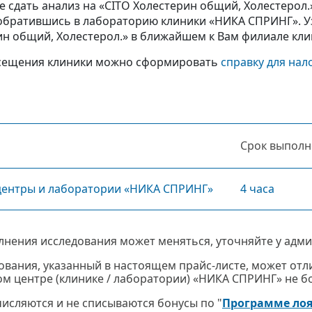
е сдать анализ на «CITO Холестерин общий, Холестерол
 обратившись в лабораторию клиники «НИКА СПРИНГ». У
ин общий, Холестерол.» в ближайшем к Вам филиале кл
сещения клиники можно сформировать
справку для нал
Срок выполн
центры и лаборатории «НИКА СПРИНГ»
4 часа
лнения исследования может меняться, уточняйте у адми
ования, указанный в настоящем прайс-листе, может отли
м центре (клинике / лаборатории) «НИКА СПРИНГ» не бол
ачисляются и не списываются бонусы по "
Программе ло