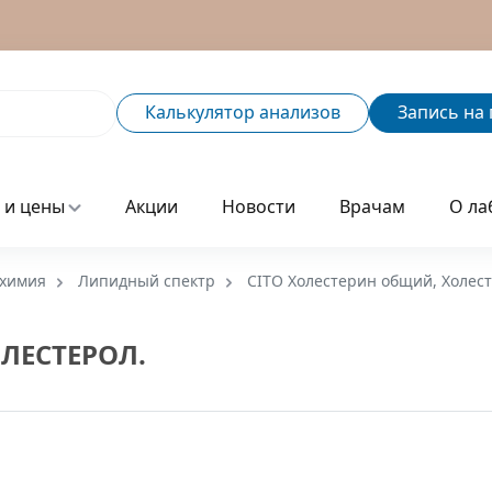
Калькулятор
анализов
Запись
на 
 и цены
Акции
Новости
Врачам
О ла
химия
Липидный спектр
CITO Холестерин общий, Холест
ЛЕСТЕРОЛ.