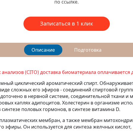
по ссылке.
Записаться в 1 клик
Описание
Подготовка
анализов (CITO) доставка биоматериала оплачивается 
мный циклический ароматический спирт. Обнаруживаетс
в виде сложных его эфиров - соединений спиртовой груп
едоточено в нервной системе, соединительной ткани и 
овых каплях адипоцитов. Холестерин в организме испол
в синтезе половых гормонов, в синтезе витамина D.
 плазматических мембран, а также мембран митохондри
го эфиры. Он используется для синтеза желчных кислот