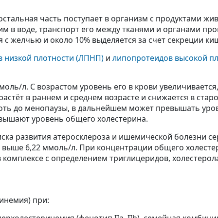
 остальная часть поступает в организм с продуктами ж
им в воде, транспорт его между тканями и органами пр
 с желчью и около 10% выделяется за счет секреции ки
 низкой плотности (ЛПНП)
и
липопротеидов высокой пл
оль/л. С возрастом уровень его в крови увеличивается
астёт в раннем и среднем возрасте и снижается в стар
оть до менопаузы, в дальнейшем может превышать уров
овышают уровень общего холестерина.
ска развития атеросклероза и ишемической болезни сер
 выше 6,22 ммоль/л. При концентрации общего холесте
 комплексе с определением триглицеридов, холестерол
инемия) при: