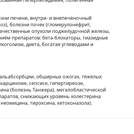
ированная гиперлипидемия, полигенная
езни печени, внутри- и внепечёночный
оз), болезни почек (гломерулонефрит,
качественные опухоли поджелудочной железы,
риём препаратов: бета-блокаторы, тиазидные
коголизм, диета, богатая углеводами и
мальабсорбции, обширных ожогах, тяжёлых
карциноме, сепсисе, гипертиреозе,
ина (болезнь Танжера), мегалобластической
репаратов, снижающих уровень холестерина
неомицина, тироксина, кетоконазола).