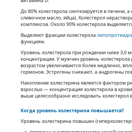
витамина D.
До 80% холестерола синтезируется в печени, а
сливочное масло, яйца). Холестерол нераствор
комплексов. Около 90% холестерола выделяется
Выделяют фракции холестерола
липопротеидов
функциям.
Уровень холестерола при рождении ниже 3,0 мм
концентрации. У мужчин уровень холестерола р
возрастом увеличивается более медленно, впл
гормонов. Эстрогены снижают, а андрогены п
Накопление холестерина является фактором ри
взрослых — концентрация холестерола в крови
выше целесообразно исследовать холестерол в
Когда уровень холестерина повышается?
Уровень холестерина повышен (гиперхолестер