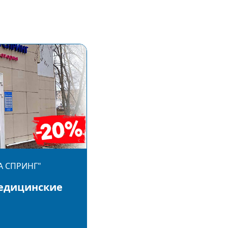
А СПРИНГ"
едицинские