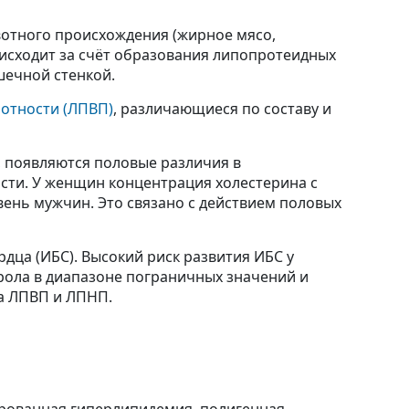
ивотного происхождения (жирное мясо,
оисходит за счёт образования липопротеидных
шечной стенкой.
отности (ЛПВП)
, различающиеся по составу и
, появляются половые различия в
ости. У женщин концентрация холестерина с
ень мужчин. Это связано с действием половых
дца (ИБС). Высокий риск развития ИБС у
рола в диапазоне пограничных значений и
а ЛПВП и ЛПНП.