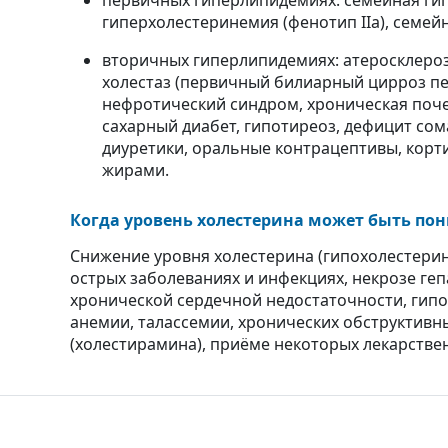
первичных гиперлипидемиях: семейная гип
гиперхолестеринемия (фенотип IIa), семей
вторичных гиперлипидемиях: атеросклероз
холестаз (первичный билиарный цирроз печ
нефротический синдром, хроническая поче
сахарный диабет, гипотиреоз, дефицит сом
диуретики, оральные контрацептивы, корти
жирами.
Когда уровень холестерина может быть по
Снижение уровня холестерина (гипохолестерин
острых заболеваниях и инфекциях, некрозе геп
хронической сердечной недостаточности, гипо
анемии, талассемии, хронических обструктивн
(холестирамина), приёме некоторых лекарствен