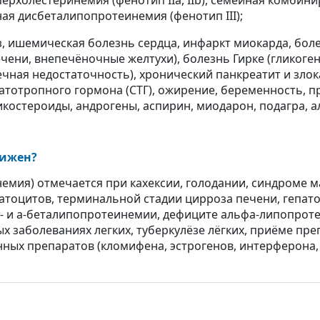
ерхолестеринемия (фенотип IIa, IIb), семейная комбин
ная дисбеталипопротеинемия (фенотип III);
, ишемическая болезнь сердца, инфаркт миокарда, бол
ени, внепечёночные желтухи), болезнь Гирке (гликоген
чная недостаточность), хронический панкреатит и зло
атотропного гормона (СТГ), ожирение, беременность, п
костероиды, андрогены, аспирин, миодарон, подагра, ал
нижен?
емия) отмечается при кахексии, голодании, синдроме 
атоцитов, терминальной стадии цирроза печени, гепато
- и а-беталипопротеинемии, дефиците альфа-липопроте
ых заболеваниях легких, туберкулёзе лёгких, приёме п
ных препаратов (кломифена, эстрогенов, интерферона, 