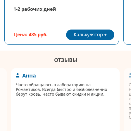
1-2 рабочих дней
Калькулятор
Цена: 485 руб.
ОТЗЫВЫ
Анна
Часто обращаюсь в лабораторию на
Романтиков. Всегда быстро и безболезненно
берут кровь. Часто бывают скидки и акции.
Д
к
п
р