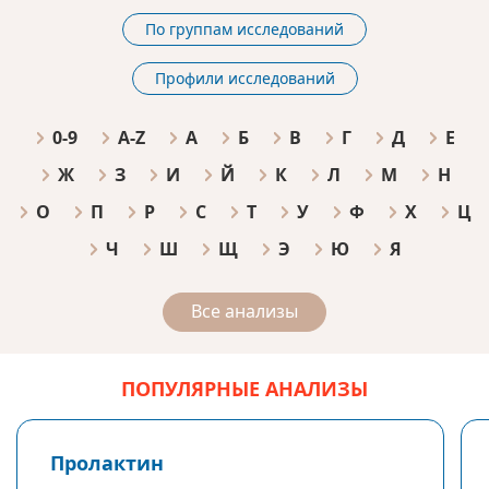
По группам исследований
Профили исследований
0-9
A-Z
А
Б
В
Г
Д
Е
Ж
З
И
Й
К
Л
М
Н
О
П
Р
С
Т
У
Ф
Х
Ц
Ч
Ш
Щ
Э
Ю
Я
Все анализы
ПОПУЛЯРНЫЕ АНАЛИЗЫ
Пролактин