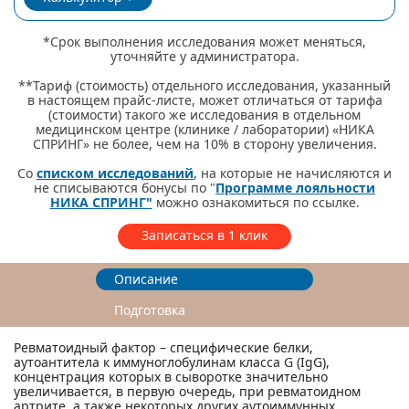
*Срок выполнения исследования может меняться,
уточняйте у администратора.
**Тариф (стоимость) отдельного исследования, указанный
в настоящем прайс-листе, может отличаться от тарифа
(стоимости) такого же исследования в отдельном
медицинском центре (клинике / лаборатории) «НИКА
СПРИНГ» не более, чем на 10% в сторону увеличения.
Со
списком исследований
, на которые не начисляются и
не списываются бонусы по "
Программе лояльности
НИКА СПРИНГ"
можно ознакомиться по ссылке.
Записаться в 1 клик
Описание
Подготовка
Ревматоидный фактор – специфические белки,
аутоантитела к иммуноглобулинам класса G (IgG),
концентрация которых в сыворотке значительно
увеличивается, в первую очередь, при ревматоидном
артрите, а также некоторых других аутоиммунных