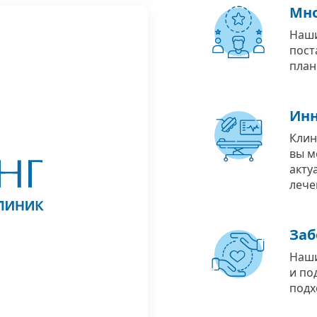
Мно
Наши
пост
план
Инн
Клин
вы м
акту
лече
Заб
Наши
и по
подх