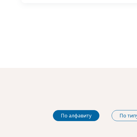
По алфавиту
По тип