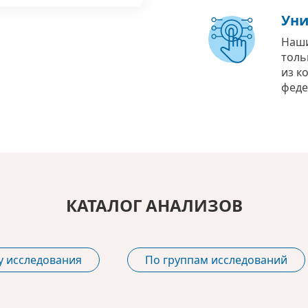
Уни
Наши
толь
из к
феде
КАТАЛОГ АНАЛИЗОВ
у исследования
По группам исследований