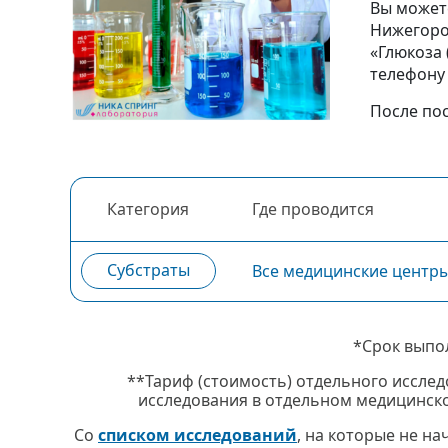
Вы можете
Нижегоро
«Глюкоза 
телефон
После по
Категория
Где проводится
Субстраты
Все медицинские центр
*Срок выпо
**Тариф (стоимость) отдельного исслед
исследования в отдельном медицинско
Со
списком исследований
, на которые не н