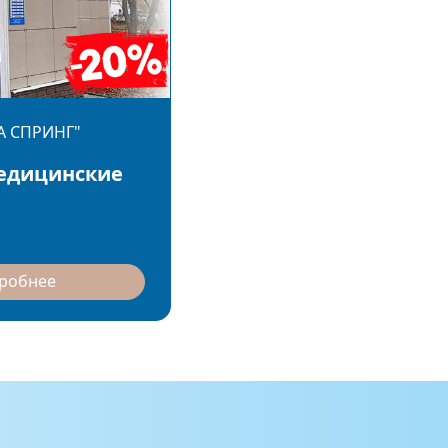
А СПРИНГ"
едицинские
дробнее