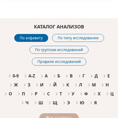
КАТАЛОГ АНАЛИЗОВ
По алфавиту
По типу исследования
По группам исследований
Профили исследований
0-9
A-Z
А
Б
В
Г
Д
Е
Ж
З
И
Й
К
Л
М
Н
О
П
Р
С
Т
У
Ф
Х
Ц
Ч
Ш
Щ
Э
Ю
Я
Все анализы