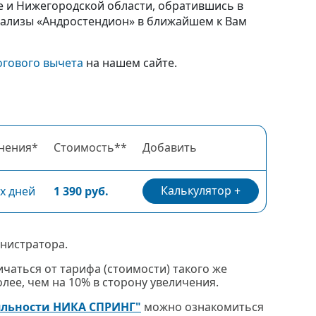
е и Нижегородской области, обратившись в
нализы «Андростендион» в ближайшем к Вам
огового вычета
на нашем сайте.
нения*
Стоимость**
Добавить
Калькулятор
х дней
1 390 руб.
нистратора.
чаться от тарифа (стоимости) такого же
ее, чем на 10% в сторону увеличения.
яльности НИКА СПРИНГ"
можно ознакомиться