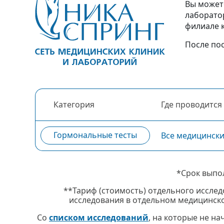
Вы может
лаборато
филиале 
После по
Категория
Где проводится
Гормональные тесты
Все медицинск
*Срок выпо
**Тариф (стоимость) отдельного исслед
исследования в отдельном медицинско
Со
списком исследований
, на которые не н