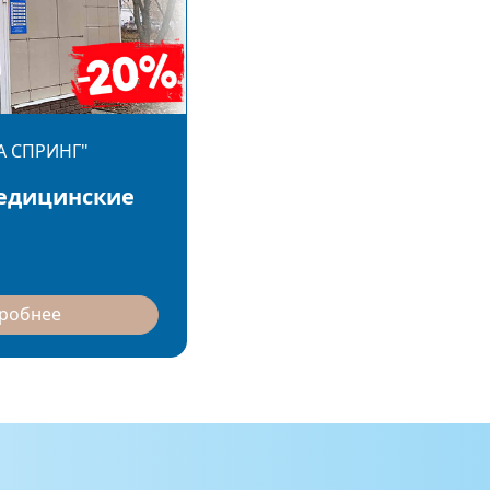
А СПРИНГ"
едицинские
дробнее