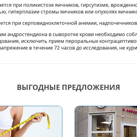
ется при поликистозе яичников, гирсутизме, врожденн
ью, гиперплазии стромы яичников или опухолях яичник
ется при серповидноклеточной анемии, надпочечников
ции андростендиона в сыворотке крови необходимо соб
едования, исключить прием пероральных контрацептивов
ряжение в течение 72 часов до исследования, не курит
ВЫГОДНЫЕ ПРЕДЛОЖЕНИЯ