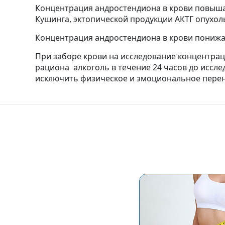
Концентрация андростендиона в крови повыша
Кушинга, эктопической продукции АКТГ опухол
Концентрация андростендиона в крови понижа
При заборе крови на исследование концентра
рациона алкоголь в течение 24 часов до иссл
исключить физическое и эмоциональное перенап