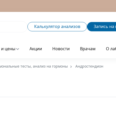
Калькулятор
анализов
Запись
на 
 и цены
Акции
Новости
Врачам
О ла
мональные тесты, анализ на гормоны
Андростендион