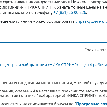
е сдать анализ на «Андростендион» в Нижнем Новгород
рию клиники «НИКА СПРИНГ». Узнать точные цены на а
клиники можно по телефону
+7 (831) 26-00-226
.
сещения клиники можно сформировать
справку для нал
Срок выпол
ие центры и лаборатории «НИКА СПРИНГ»
до 4 рабочи
лнения исследования может меняться, уточняйте у адми
ования, указанный в настоящем прайс-листе, может отли
м центре (клинике / лаборатории) «НИКА СПРИНГ» не бол
ачисляются и не списываются бонусы по "
Программе ло