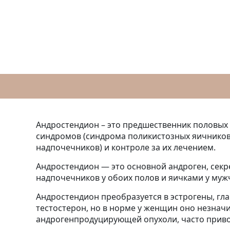
Андростендион – это предшественник половых
синдромов (синдрома поликистозных яичников
надпочечников) и контроле за их лечением.
Андростендион — это основной андроген, секр
надпочечников у обоих полов и яичками у муж
Андростендион преобразуется в эстрогены, гл
тестостерон, но в норме у женщин оно незнач
андрогенпродуцирующей опухоли, часто привод