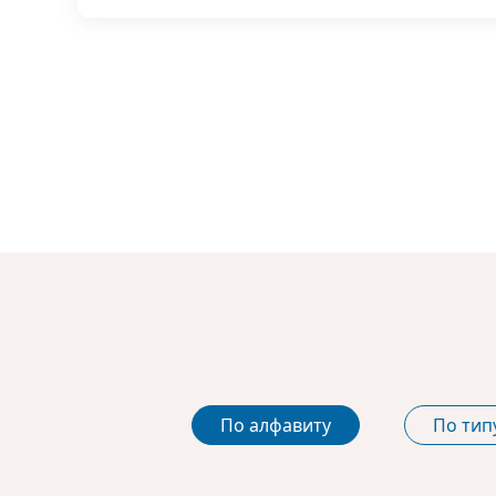
По алфавиту
По тип