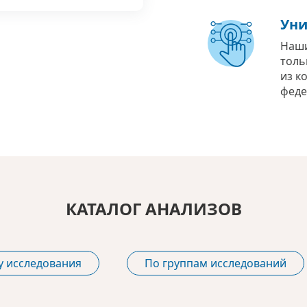
Уни
Наши
толь
из к
феде
КАТАЛОГ АНАЛИЗОВ
у исследования
По группам исследований