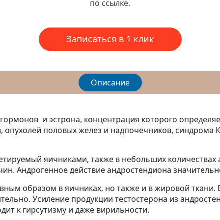
по ссылке.
Записаться в 1 клик
Описание
 гормонов и эстрона, концентрация которого определя
, опухолей половых желез и надпочечников, синдрома 
етируемый яичниками, также в небольших количествах 
чин. Андрогенное действие андростендиона значительно 
авным образом в яичниках, но также и в жировой ткани
ительно. Усиление продукции тестостерона из андросте
ит к гирсутизму и даже вирильности.