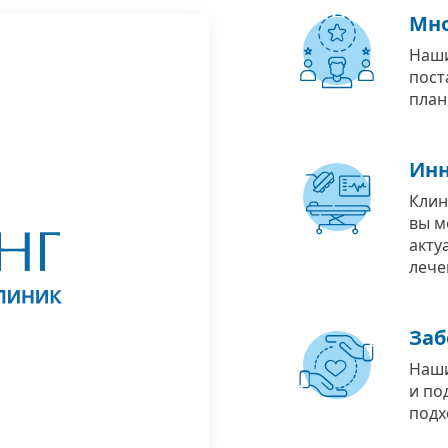
Мно
Наши
пост
план
Инн
Клин
вы м
акту
лече
Заб
Наши
и по
подх