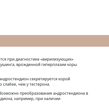
ется при диагностике «вирилизующих»
Кушинга, врожденной гиперплазии коры
андростендион секретируется корой
слабее, чем у тестерона.
. Возможно преобразование андростендиона в
ндиона, например, при наличии