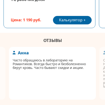
Калькулятор
Цена: 1 190 руб.
ОТЗЫВЫ
Анна
Часто обращаюсь в лабораторию на
Романтиков. Всегда быстро и безболезненно
берут кровь. Часто бывают скидки и акции.
Д
к
п
р