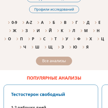
Профили исследований
0-9
A-Z
А
Б
В
Г
Д
Е
Ж
З
И
Й
К
Л
М
Н
О
П
Р
С
Т
У
Ф
Х
Ц
Ч
Ш
Щ
Э
Ю
Я
Все анализы
ПОПУЛЯРНЫЕ АНАЛИЗЫ
Тестостерон свободный
1-2 рабочих дней