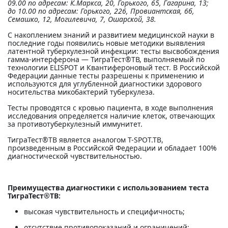
09.00 по адресам: К.Маркса, 20, Горького, 65, Гагарина, 13;
до 10.00 по адресам: Горького, 226, Провиантская, 6б,
Семашко, 12, Могилевича, 7, Ошарской, 38.
С накоплением знаний и развитием медицинской науки в
последние годы появились новые методики выявления
латентной туберкулезной инфекции: тесты высвобождения
гамма-интерферона — ТиграТест®ТВ, выполняемый по
технологии ELISPOT и Квантифероновый тест. В Российской
Федерации данные тесты разрешены к применению и
используются для углубленной диагностики здорового
носительства микобактерий туберкулеза.
Тесты проводятся с кровью пациента, в ходе выполнения
исследования определяется наличие клеток, отвечающих
за противотуберкулезный иммунитет.
ТиграТест®ТВ является аналогом T-SPOT.TB,
произведенным в Российской Федерации и обладает 100%
диагностической чувствительностью.
Преимущества диагностики с использованием теста
ТиграТест®ТВ:
высокая чувствительность и специфичность;
отсутствие противопоказаний и ограничений;