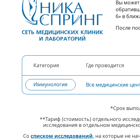
Вы можете
обративши
6» в бли
После по
Категория
Где проводится
Иммунология
Все медицинские цен
*Срок выпо
**Тариф (стоимость) отдельного исслед
исследования в отдельном медицинско
Со
списком исследований
, на которые не н