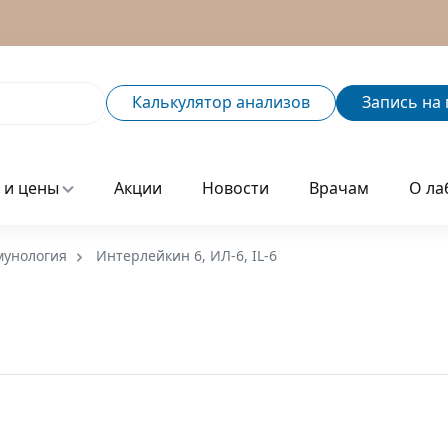
Калькулятор
анализов
Запись
на 
 и цены
Акции
Новости
Врачам
О ла
унология
Интерлейкин 6, ИЛ-6, IL-6