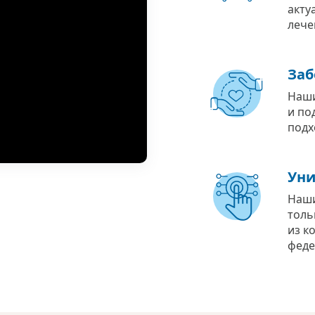
акту
лече
Заб
Наши
и по
подх
Уни
Наши
толь
из к
феде