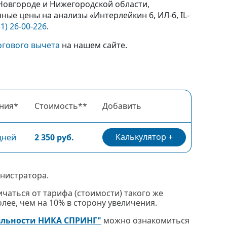
 Новгороде и Нижегородской области,
ые цены на анализы «Интерлейкин 6, ИЛ-6, IL-
31) 26-00-226
.
огового вычета
на нашем сайте.
ния*
Стоимость**
Добавить
Калькулятор
дней
2 350 руб.
нистратора.
чаться от тарифа (стоимости) такого же
ее, чем на 10% в сторону увеличения.
яльности НИКА СПРИНГ"
можно ознакомиться