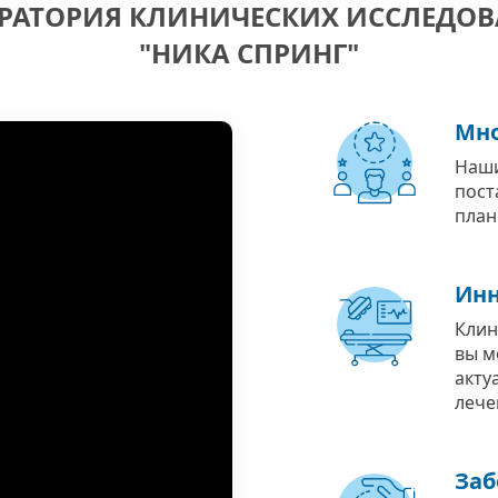
РАТОРИЯ КЛИНИЧЕСКИХ ИССЛЕДО
"НИКА СПРИНГ"
Мно
Наши
пост
план
Инн
Клин
вы м
акту
лече
Заб