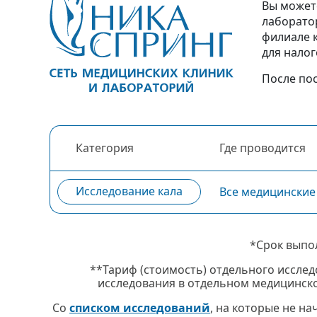
Вы может
лаборато
филиале 
для налог
После по
Категория
Где проводится
Исследование кала
Все медицинские
*Срок выпо
**Тариф (стоимость) отдельного исслед
исследования в отдельном медицинско
Со
списком исследований
, на которые не н