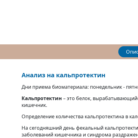
Опи
Анализ на кальпротектин
Дни приема биоматериала: понедельник - пят
Кальпротектин
– это белок, вырабатывающийс
кишечник.
Определение количества кальпротектина в ка
На сегодняшний день фекальный кальпротект
заболеваний кишечника и синдрома раздраже