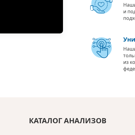
Наши
и по
подх
Уни
Наши
толь
из к
феде
КАТАЛОГ АНАЛИЗОВ