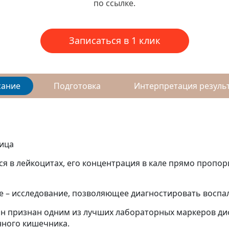
по ссылке.
Записаться в 1 клик
сание
Подготовка
Интерпретация резуль
ница
я в лейкоцитах, его концентрация в кале прямо пропо
ле – исследование, позволяющее диагностировать восп
ин признан одним из лучших лабораторных маркеров д
нного кишечника.