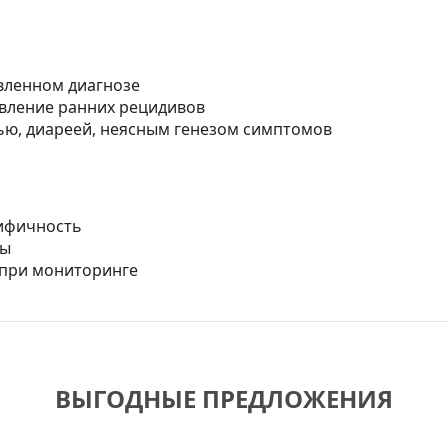
вленном диагнозе
вление ранних рецидивов
ью, диареей, неясным генезом симптомов
цифичность
ты
 при мониторинге
ВЫГОДНЫЕ ПРЕДЛОЖЕНИЯ