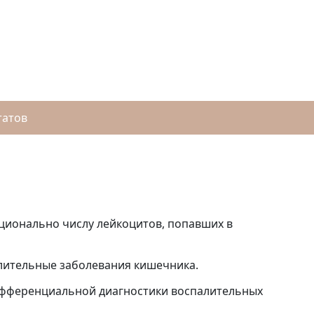
татов
рционально числу лейкоцитов, попавших в
алительные заболевания кишечника.
ифференциальной диагностики воспалительных