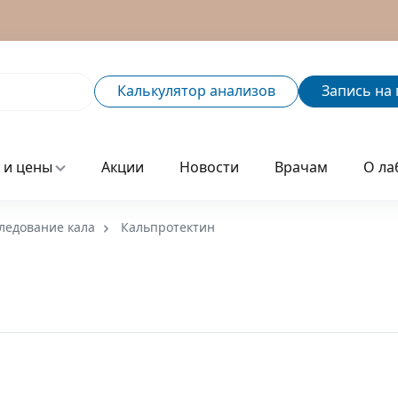
Калькулятор
анализов
Запись
на 
 и цены
Акции
Новости
Врачам
О ла
ледование кала
Кальпротектин