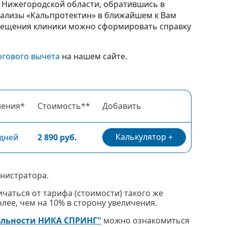
и Нижегородской области, обратившись в
нализы «Кальпротектин» в ближайшем к Вам
посещения клиники можно сформировать справку
огового вычета
на нашем сайте.
нения*
Стоимость**
Добавить
Калькулятор
 дней
2 890 руб.
нистратора.
чаться от тарифа (стоимости) такого же
ее, чем на 10% в сторону увеличения.
яльности НИКА СПРИНГ"
можно ознакомиться