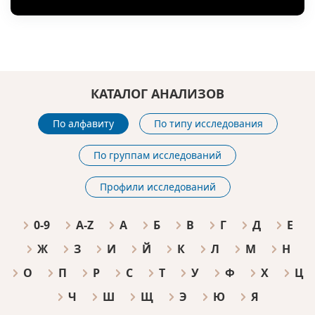
КАТАЛОГ АНАЛИЗОВ
По алфавиту
По типу исследования
По группам исследований
Профили исследований
0-9
A-Z
А
Б
В
Г
Д
Е
Ж
З
И
Й
К
Л
М
Н
О
П
Р
С
Т
У
Ф
Х
Ц
Ч
Ш
Щ
Э
Ю
Я