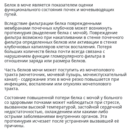
Белок в моче является показателем оценки
функционального состояния почек и мочевыводящих
путей.
Вследствие фильтрации белка поврежденными
мембранами почечных клубочков может возникнуть
протеинурия (выделение белка с мочой). Повреждение
фильтра возможно при накапливании в стенке почечного
фильтра определенных белков или активации в стенке
клубочковых капилляров клеток воспаления. Потеря
больших количеств белка почти всегда связана с
нарушением функции гломерулярного фильтра в
отношении заряда или размера белков.
Часть белков мочи может поступить из мочеполового
тракта (мочеточник, мочевой пузырь, мочеиспускательный
канал) - содержание этих в моче резко повышается при
инфекциях, воспалении или опухолях мочеполового
тракта.
Состояние повышенной потери белка с мочой у больного
со здоровыми почками может наблюдаться при стрессе,
вызванном высокой температурой, застойной сердечной
недостаточностью, охлаждением или какими-либо
острыми заболеваниями внутренних органов. Эта
протеинурия исчезает после устранения вызвавшей её
причины.