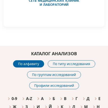
КАТАЛОГ АНАЛИЗОВ
По алфавиту
По типу исследования
По группам исследований
Профили исследований
0-9
A-Z
А
Б
В
Г
Д
Е
Ж
З
И
Й
К
Л
М
Н