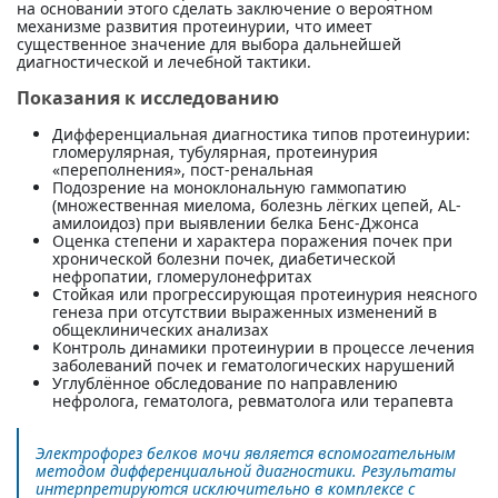
на основании этого сделать заключение о вероятном
механизме развития протеинурии, что имеет
существенное значение для выбора дальнейшей
диагностической и лечебной тактики.
Показания к исследованию
Дифференциальная диагностика типов протеинурии:
гломерулярная, тубулярная, протеинурия
«переполнения», пост-ренальная
Подозрение на моноклональную гаммопатию
(множественная миелома, болезнь лёгких цепей, AL-
амилоидоз) при выявлении белка Бенс-Джонса
Оценка степени и характера поражения почек при
хронической болезни почек, диабетической
нефропатии, гломерулонефритах
Стойкая или прогрессирующая протеинурия неясного
генеза при отсутствии выраженных изменений в
общеклинических анализах
Контроль динамики протеинурии в процессе лечения
заболеваний почек и гематологических нарушений
Углублённое обследование по направлению
нефролога, гематолога, ревматолога или терапевта
Электрофорез белков мочи является вспомогательным
методом дифференциальной диагностики. Результаты
интерпретируются исключительно в комплексе с