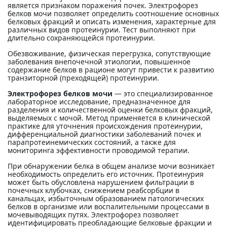
является признаком поражения почек. Электрофорез
белков мочи позволяет определить соотношение основных
белковых фракций и описать изменения, характерные для
различных видов протеинурии. Тест выполняют при
длительно сохраняющейся протеинурии.
Обезвоживание, физическая перегрузка, сопутствующие
заболевания внепочечной этиологии, повышенное
содержание белков в рационе могут привести к развитию
транзиторной (преходящей) протеинурии.
Электрофорез белков мочи
— это специализированное
лабораторное исследование, предназначенное для
разделения и количественной оценки белковых фракций,
выделяемых с мочой. Метод применяется в клинической
практике для уточнения происхождения протеинурии,
дифференциальной диагностики заболеваний почек и
парапротеинемических состояний, а также для
мониторинга эффективности проводимой терапии.
При обнаружении белка в общем анализе мочи возникает
необходимость определить его источник. Протеинурия
может быть обусловлена нарушением фильтрации в
почечных клубочках, снижением реабсорбции в
канальцах, избыточным образованием патологических
белков в организме или воспалительными процессами в
мочевыводящих путях. Электрофорез позволяет
идентифицировать преобладающие белковые фракции и