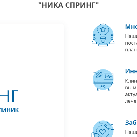
"НИКА СПРИНГ"
Мно
Наши
пост
план
Инн
Клин
вы м
акту
лече
Заб
Наши