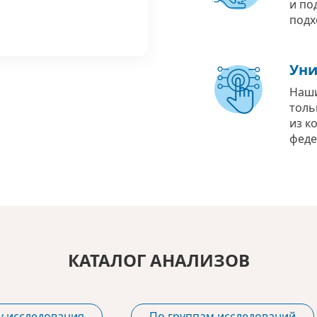
и по
подх
Уни
Наши
толь
из к
феде
КАТАЛОГ АНАЛИЗОВ
у исследования
По группам исследований