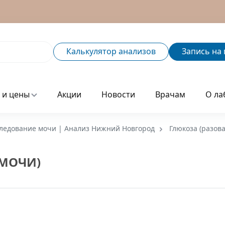
Калькулятор
анализов
Запись
на 
 и цены
Акции
Новости
Врачам
О ла
ледование мочи | Анализ Нижний Новгород
Глюкоза (разов
 МОЧИ)