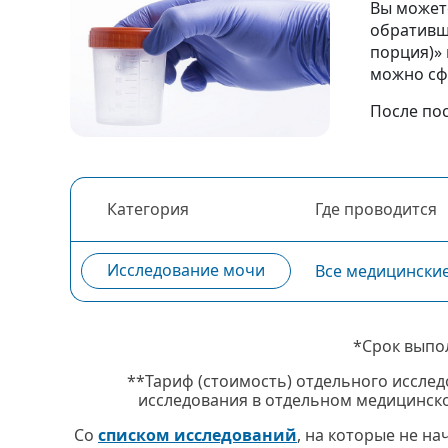
Вы можете
обративш
порция)» 
можно сф
После по
Категория
Где проводится
Исследование мочи
Все медицински
*Срок выпо
**Тариф (стоимость) отдельного исслед
исследования в отдельном медицинско
Со
списком исследований
, на которые не н