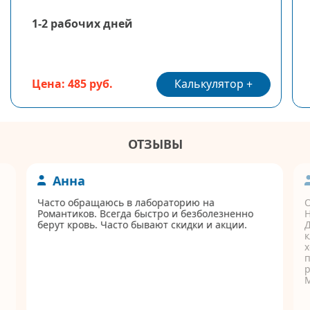
1-2 рабочих дней
Калькулятор
Цена: 485 руб.
ОТЗЫВЫ
Анна
Часто обращаюсь в лабораторию на
Романтиков. Всегда быстро и безболезненно
берут кровь. Часто бывают скидки и акции.
Д
к
п
р