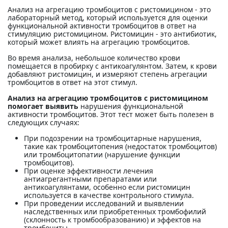
Анализ на агрегацию тромбоцитов с ристомицином - это
лабораторный метод, который используется для оценки
функциональной активности тромбоцитов в ответ на
стимуляцию ристомицином. Ристомицин - это антибиотик,
который может влиять на агрегацию тромбоцитов.
Во время анализа, небольшое количество крови
помещается в пробирку с антикоагулянтом. Затем, к крови
добавляют ристомицин, и измеряют степень агрегации
тромбоцитов в ответ на этот стимул.
Анализ на агрегацию тромбоцитов с ристомицином
помогает выявить
нарушения функциональной
активности тромбоцитов. Этот тест может быть полезен в
следующих случаях:
При подозрении на тромбоцитарные нарушения,
такие как тромбоцитопения (недостаток тромбоцитов)
или тромбоцитопатии (нарушение функции
тромбоцитов).
При оценке эффективности лечения
антиагрегантными препаратами или
антикоагулянтами, особенно если ристомицин
используется в качестве контрольного стимула.
При проведении исследований и выявлении
наследственных или приобретенных тромбофилий
(склонность к тромбообразованию) и эффектов на
тромбоциты.