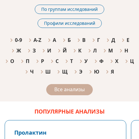
По группам исследований
Профили исследований
0-9
A-Z
А
Б
В
Г
Д
Е
Ж
З
И
Й
К
Л
М
Н
О
П
Р
С
Т
У
Ф
Х
Ц
Ч
Ш
Щ
Э
Ю
Я
Все анализы
ПОПУЛЯРНЫЕ АНАЛИЗЫ
Пролактин