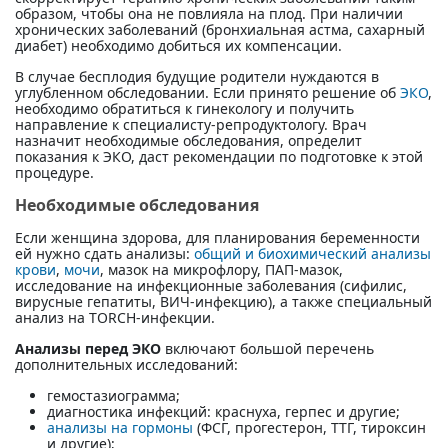
образом, чтобы она не повлияла на плод. При наличии
хронических заболеваний (бронхиальная астма, сахарный
диабет) необходимо добиться их компенсации.
В случае бесплодия будущие родители нуждаются в
углубленном обследовании. Если принято решение об
ЭКО
,
необходимо обратиться к гинекологу и получить
направление к специалисту-репродуктологу. Врач
назначит необходимые обследования, определит
показания к ЭКО, даст рекомендации по подготовке к этой
процедуре.
Необходимые обследования
Если женщина здорова, для планирования беременности
ей нужно сдать анализы:
общий и биохимический анализы
крови
,
мочи
, мазок на микрофлору, ПАП-мазок,
исследование на инфекционные заболевания (сифилис,
вирусные гепатиты, ВИЧ-инфекцию), а также специальный
анализ на TORCH-инфекции.
Анализы перед ЭКО
включают большой перечень
дополнительных исследований:
гемостазиограмма;
диагностика инфекций: краснуха, герпес и другие;
анализы на гормоны
(ФСГ, прогестерон, ТТГ, тироксин
и другие);