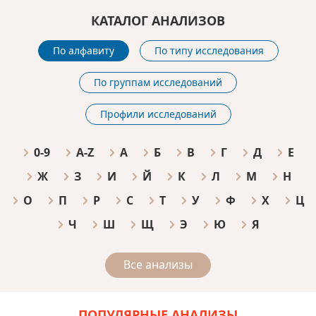
КАТАЛОГ АНАЛИЗОВ
По алфавиту
По типу исследования
По группам исследований
Профили исследований
0-9
A-Z
А
Б
В
Г
Д
Е
Ж
З
И
Й
К
Л
М
Н
О
П
Р
С
Т
У
Ф
Х
Ц
Ч
Ш
Щ
Э
Ю
Я
Все анализы
ПОПУЛЯРНЫЕ АНАЛИЗЫ