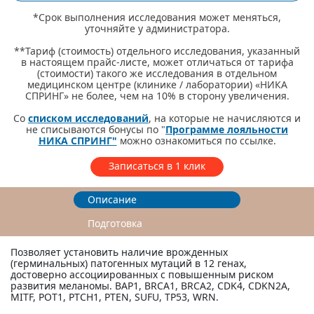
*Срок выполнения исследования может меняться,
уточняйте у администратора.
**Тариф (стоимость) отдельного исследования, указанный
в настоящем прайс-листе, может отличаться от тарифа
(стоимости) такого же исследования в отдельном
медицинском центре (клинике / лаборатории) «НИКА
СПРИНГ» не более, чем на 10% в сторону увеличения.
Со
списком исследований
, на которые не начисляются и
не списываются бонусы по "
Программе лояльности
НИКА СПРИНГ"
можно ознакомиться по ссылке.
Записаться в 1 клик
Описание
Подготовка
Позволяет установить наличие врожденных
(герминальных) патогенных мутаций в 12 генах,
достоверно ассоциированных с повышенным риском
развития меланомы. BAP1, BRCA1, BRCA2, CDK4, CDKN2A,
MITF, POT1, PTCH1, PTEN, SUFU, TP53, WRN.