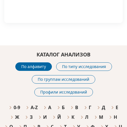
КАТАЛОГ АНАЛИЗОВ
По алфавиту
По типу исследования
По группам исследований
Профили исследований
0-9
A-Z
А
Б
В
Г
Д
Е
Ж
З
И
Й
К
Л
М
Н
О
П
Р
С
Т
У
Ф
Х
Ц