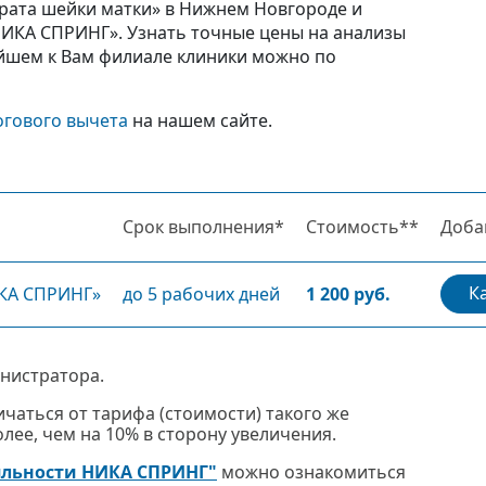
арата шейки матки» в Нижнем Новгороде и
ИКА СПРИНГ». Узнать точные цены на анализы
йшем к Вам филиале клиники можно по
огового вычета
на нашем сайте.
Срок выполнения*
Стоимость**
Доба
К
ИКА СПРИНГ»
до 5 рабочих дней
1 200 руб.
нистратора.
чаться от тарифа (стоимости) такого же
ее, чем на 10% в сторону увеличения.
яльности НИКА СПРИНГ"
можно ознакомиться