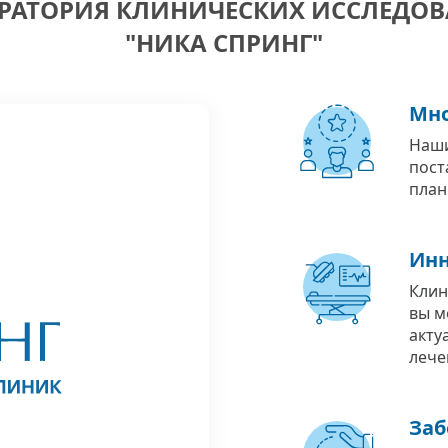
РАТОРИЯ КЛИНИЧЕСКИХ ИССЛЕДО
"НИКА СПРИНГ"
Мно
Наши
пост
план
Инн
Клин
вы м
акту
лече
Заб