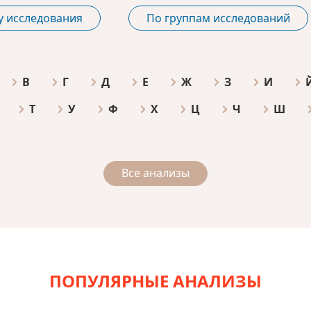
у исследования
По группам исследований
В
Г
Д
Е
Ж
З
И
Т
У
Ф
Х
Ц
Ч
Ш
Все анализы
ПОПУЛЯРНЫЕ АНАЛИЗЫ