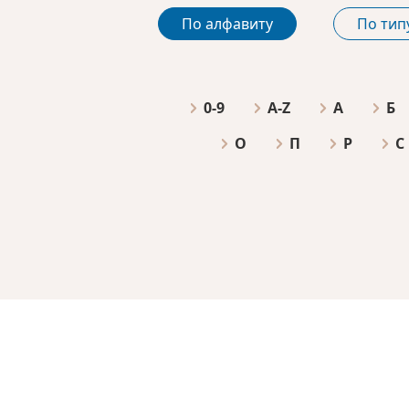
По алфавиту
По тип
0-9
A-Z
А
Б
О
П
Р
С