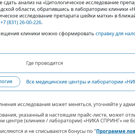
е сдать анализ на «Цитологическое исследование преп
дской области, обратившись в лабораторию клиники «Н
ическое исследование препарата шейки матки» в ближа
у
+7 (831) 26-00-226
.
сещения клиники можно сформировать
справку для нал
Где проводится
логия
Все медицинские центры и лаборатории «Н
лнения исследования может меняться, уточняйте у адми
ования, указанный в настоящем прайс-листе, может отли
м центре (клинике / лаборатории) «НИКА СПРИНГ» не бол
ачисляются и не списываются бонусы по "
Программе ло