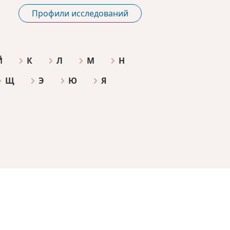
Профили исследований
Й
К
Л
М
Н
Щ
Э
Ю
Я